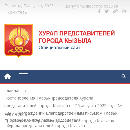
Пятница, 7 августа, 2026
Депутаты шестого созыва
Комитеты
Главная
Постановления Главы-Председателя Хурала
представителей города Кызыла от 26 августа 2025 года №
224 «О награждении Благодарственным письмом Главы-
26.08.2025
-
Постановления Главы-Председателя
Председателя Хурала представителей города Кызыла»
Хурала представителей города Кызыла