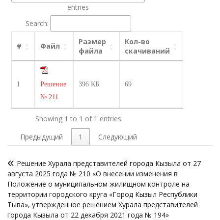
entries
Search:
Размер
Кол-во
#
Файл
файла
скачиваний
1
Решение
396 КБ
69
№ 211
Showing 1 to 1 of 1 entries
Предыдущий
1
Следующий
Навигация
Решение Хурала представителей города Кызыла от 27
по
августа 2025 года № 210 «О внесении изменения в
записям
Положение о муниципальном жилищном контроле на
территории городского круга «Город Кызыл Республики
Тыва», утвержденное решением Хурала представителей
города Кызыла от 22 декабря 2021 года № 194»