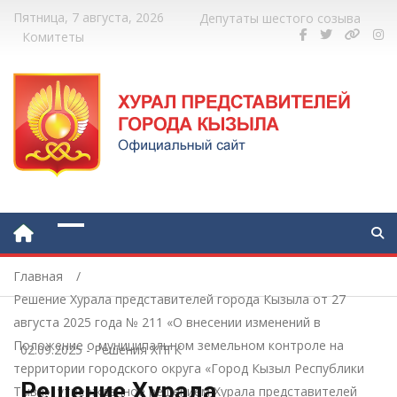
Пятница, 7 августа, 2026
Депутаты шестого созыва
Комитеты
Главная
Решение Хурала представителей города Кызыла от 27
августа 2025 года № 211 «О внесении изменений в
Положение о муниципальном земельном контроле на
02.09.2025
-
Решения ХПГК
территории городского округа «Город Кызыл Республики
Решение Хурала
Тыва», утвержденное решением Хурала представителей