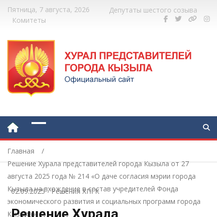
Пятница, 7 августа, 2026
Депутаты шестого созыва
Комитеты
Главная
Решение Хурала представителей города Кызыла от 27
августа 2025 года № 214 «О даче согласия мэрии города
Кызыла на вхождение в состав учредителей Фонда
02.09.2025
-
Решения ХПГК
экономического развития и социальных программ города
Решение Хурала
Кызыла»