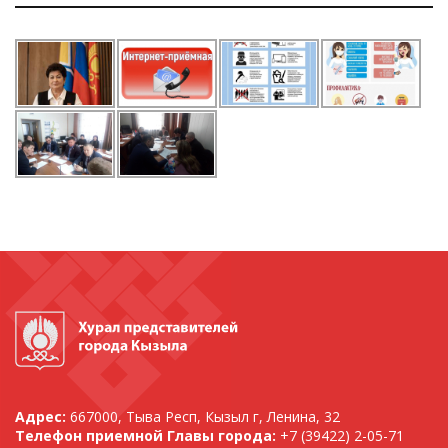
Адрес:
667000, Тыва Респ, Кызыл г, Ленина, 32
Телефон приемной Главы города:
+7 (39422) 2-05-71