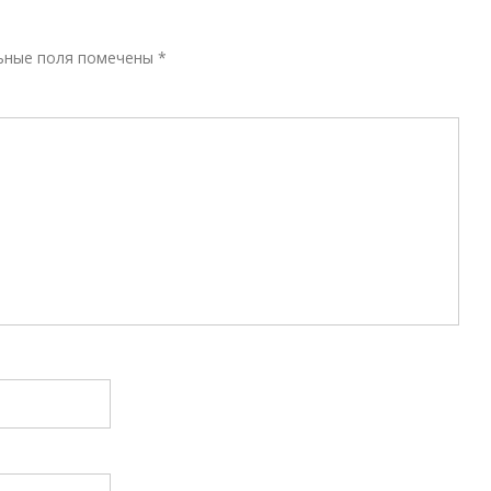
Р
ьные поля помечены
*