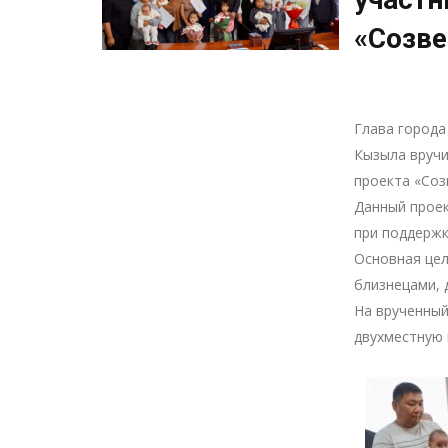
«Созве
Глава города
Кызыла вруч
проекта «Соз
Данный проек
при поддержк
Основная це
близнецами, 
На врученный
двухместную 