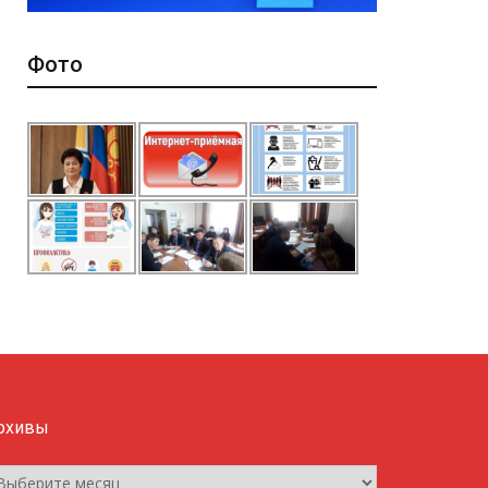
Фото
рхивы
рхивы