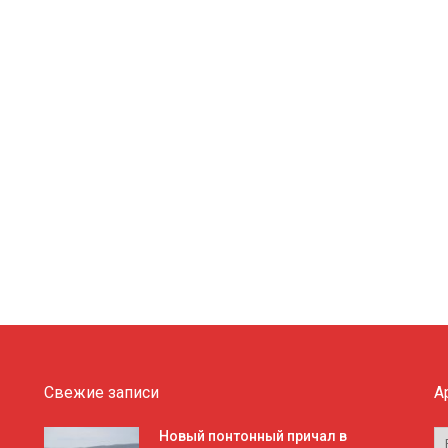
Свежие записи
А
А
Новый понтонный причал в