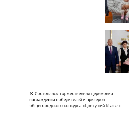
Навигация
Cостоялась торжественная церемония
по
награждения победителей и призеров
записям
общегородского конкурса «Цветущий Кызыл»