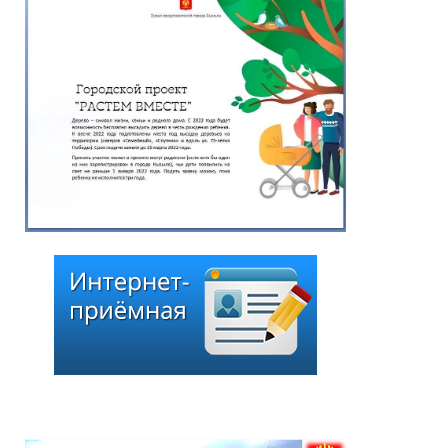
Глава города Кызыла
Ирина Казанцева
поздравила с 92-летием
Почётного гражданина
города Кызыла Григория
Чоодуевича Ширшина
05.08.2026