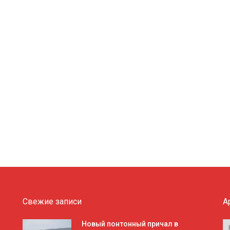
Свежие записи
А
А
Новый понтонный причал в