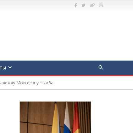
ТЫ
 Надежду Монгеевну Чымба