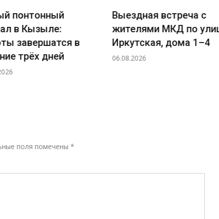
понтонный
Выездная встреча с
 в Кызыле:
жителями МКД по улице
 завершатся в
Иркутская, дома 1–4
 трёх дней
06.08.2026
Р
ьные поля помечены
*