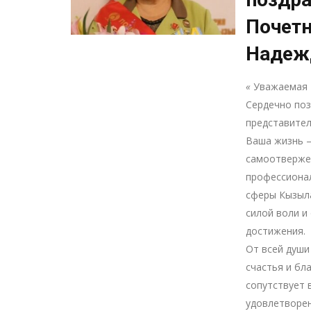
Почет
Надеж
«
Уважаемая 
Сердечно поз
представител
Ваша жизнь —
самоотвержен
профессиона
сферы Кызыла
силой воли и
достижения.
От всей души
счастья и бл
сопутствует 
удовлетворен