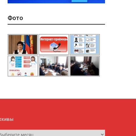
Фото
рхивы
рхивы