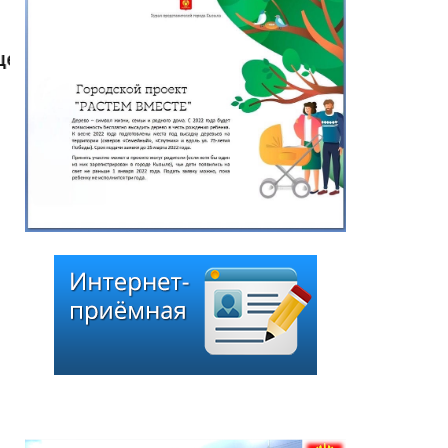
Глава города Кызыла
Ирина Казанцева
поздравила с 92-летием
Почётного гражданина
города Кызыла Григория
Чоодуевича Ширшина
05.08.2026
*
ейтинг