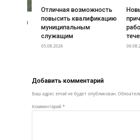
Отличная возможность
Новый 
повысить квалификацию
причал
ждения
муниципальным
работы
ный
служащим
течение
а
05.08.2026
06.08.2026
н!
Добавить комментарий
Ваш адрес email не будет опубликован.
Обязател
Комментарий
*