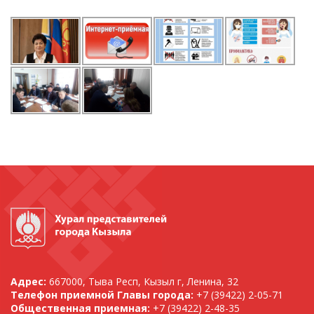
Адрес:
667000, Тыва Респ, Кызыл г, Ленина, 32
Телефон приемной Главы города:
+7 (39422) 2-05-71
Общественная приемная:
+7 (39422) 2-48-35