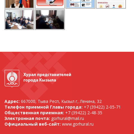
Адрес:
667000, Тыва Респ, Кызыл г, Ленина, 32
Телефон приемной Главы города:
+7 (39422) 2-05-71
Общественная приемная:
+7 (39422) 2-48-35
Электронная почта:
gorhural@mail.ru
Официальный веб-сайт:
www.gorhural.ru