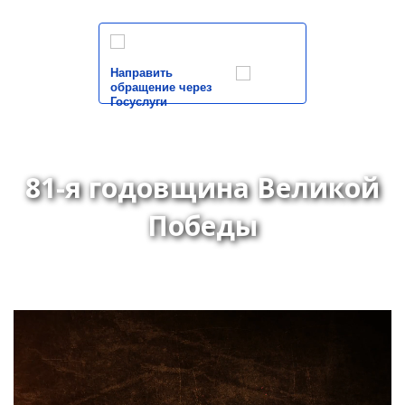
Направить
обращение через
Госуслуги
81-я годовщина Великой
Победы