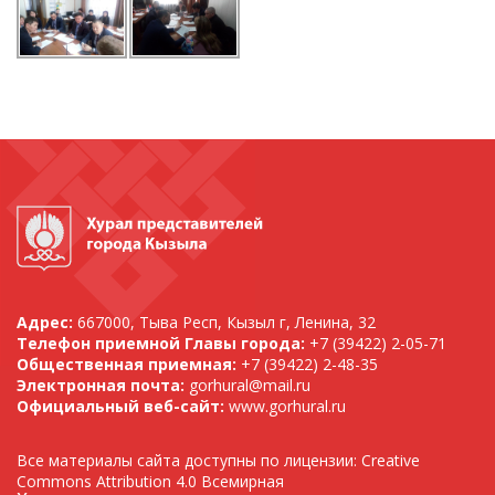
Адрес:
667000, Тыва Респ, Кызыл г, Ленина, 32
Телефон приемной Главы города:
+7 (39422) 2-05-71
Общественная приемная:
+7 (39422) 2-48-35
Электронная почта:
gorhural@mail.ru
Официальный веб-сайт:
www.gorhural.ru
Все материалы сайта доступны по лицензии: Creative
Commons Attribution 4.0 Всемирная