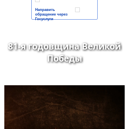
Направить
обращение через
Госуслуги
81-я годовщина Великой
Победы