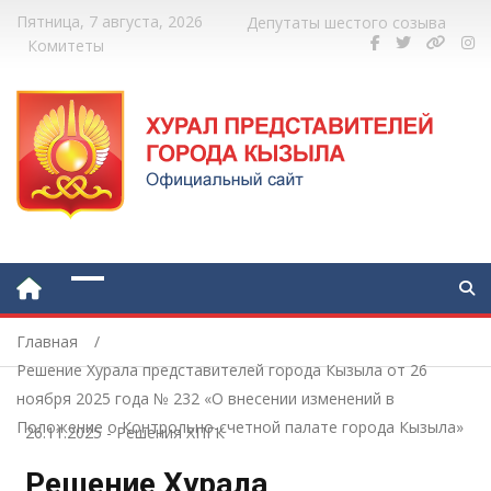
Пятница, 7 августа, 2026
Депутаты шестого созыва
Комитеты
Главная
Решение Хурала представителей города Кызыла от 26
ноября 2025 года № 232 «О внесении изменений в
Положение о Контрольно-счетной палате города Кызыла»
26.11.2025
-
Решения ХПГК
Решение Хурала