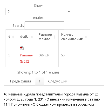
Show
entries
Search:
Размер
Кол-во
#
Файл
файла
скачиваний
1
Решение
366 КБ
53
№ 232
Showing 1 to 1 of 1 entries
Предыдущий
1
Следующий
Навигация
Решение Хурала представителей города Кызыла от 26
по
ноября 2025 года № 231 «О внесении изменения в статью
записям
11.1 Положения «О бюджетном процессе в городском