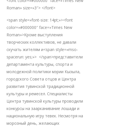
<font color=»#000000″ face=»Times New
Roman» size=»3″> </font>
<span style=»font-size: 14pt;»><font
color=»#000000″ face=»Times New
Roman»>Кроме выступления
творческих коллективов, не давали
скучать жителям и<span style=»mso-
spacerun: yes;»> </span>представители
департамента культуры, спорта и
молодежной политики мэрии Кызыла,
городского Совета отцов и Центра
развития тувинской традиционной
культуры и ремесел. Специалисты
Центра тувинской культуры проводили
конкурсы на заарканивание лошади и
национальную игру тевек. Несмотря на
морозный день, желающих