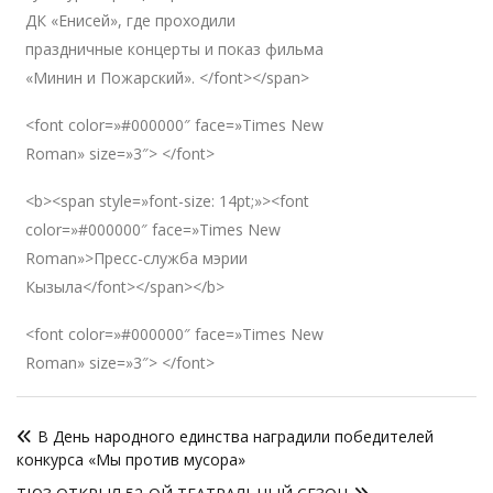
ДК «Енисей», где проходили
праздничные концерты и показ фильма
«Минин и Пожарский». </font></span>
<font color=»#000000″ face=»Times New
Roman» size=»3″> </font>
<b><span style=»font-size: 14pt;»><font
color=»#000000″ face=»Times New
Roman»>Пресс-служба мэрии
Кызыла</font></span></b>
<font color=»#000000″ face=»Times New
Roman» size=»3″> </font>
Навигация
В День народного единства наградили победителей
по
конкурса «Мы против мусора»
записям