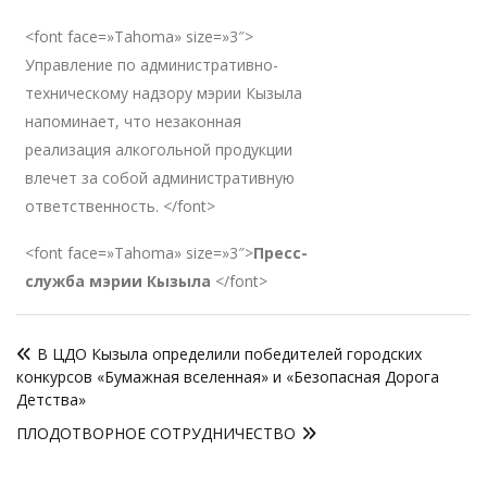
<font face=»Tahoma» size=»3″>
Управление по административно-
техническому надзору мэрии Кызыла
напоминает, что незаконная
реализация алкогольной продукции
влечет за собой административную
ответственность. </font>
<font face=»Tahoma» size=»3″>
Пресс-
служба мэрии Кызыла
</font>
Навигация
В ЦДО Кызыла определили победителей городских
по
конкурсов «Бумажная вселенная» и «Безопасная Дорога
записям
Детства»
ПЛОДОТВОРНОЕ СОТРУДНИЧЕСТВО