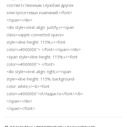
соответственным службам других
электросетевых компаний.</font>
</span></div>
<div style=»text-align: justify;»><span
class=»apple-converted-space»
style=»line-height: 115%;»><font
color=»#000000″> </font></span></div>
<span style=»line-height: 115%;»><font
color=»#000000″> </font>
<div style=»text-align: right;»><span
style=»line-height: 115%; background-
color: white;»><b><font
color=»#000000″>И.Надыкто</font></b>
</span></div>
</span></font>
Навигация