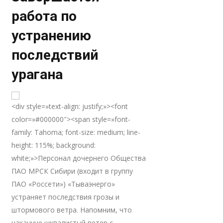
работа по
устранению
последствий
урагана
<div style=»text-align: justify;»><font
color=»#000000″><span style=»font-
family: Tahoma; font-size: medium; line-
height: 115%; background:
white;»>Персонал дочернего Общества
ПАО МРСК Сибири (входит в группу
ПАО «Россети») «Тываэнерго»
устраняет последствия грозы и
штормового ветра. Напомним, что
накануне шквалистый ветер с