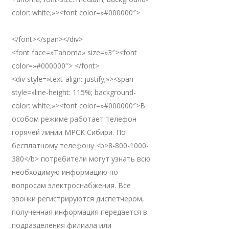
color: white;»><font color=»#000000″>
</font></span></div>
<font face=»Tahoma» size=»3″><font
color=»#000000″> </font>
<div style=»text-align: justify;»><span
style=»line-height: 115%; background-
color: white;»><font color=»#000000″>В
особом режиме работает телефон
горячей линии МРСК Сибири. По
бесплатному телефону <b>8-800-1000-
380</b> потребители могут узнать всю
необходимую информацию по
вопросам электроснабжения. Все
звонки регистрируются диспетчером,
полученная информация передается в
подразделения филиала или