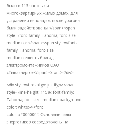
было в 113 частных и
многоквартирных жилых домах. Для
устранения неполадок после урагана
были задействованы </span><span
style=»font-family: Tahoma; font-size:
medium;»> </span><span style=»font-
family: Tahoma; font-size:
medium;»>шесть бригад
электромонтажников ОАО
«Тываэнерго»</span></font></div>
<div style=»text-align: justify;»><span
style=»line-height: 115%; font-family:
Tahoma; font-size: medium; background-
color: white;»><font
color=»#000000″>Основные силы
энергетиков сосредоточены на