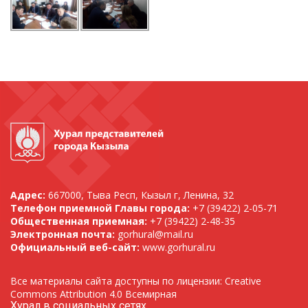
Адрес:
667000, Тыва Респ, Кызыл г, Ленина, 32
Телефон приемной Главы города:
+7 (39422) 2-05-71
Общественная приемная:
+7 (39422) 2-48-35
Электронная почта:
gorhural@mail.ru
Официальный веб-сайт:
www.gorhural.ru
Все материалы сайта доступны по лицензии: Creative
Commons Attribution 4.0 Всемирная
Хурал в социальных сетях