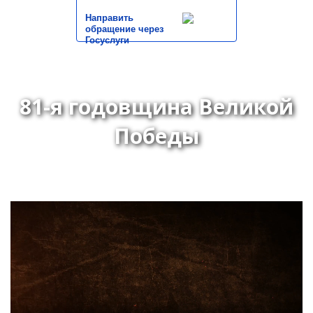
Направить
обращение через
Госуслуги
81-я годовщина Великой
Победы