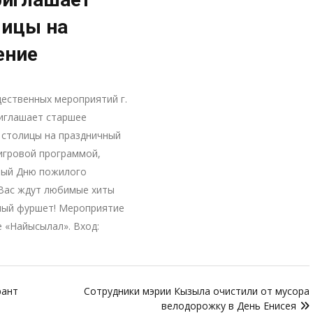
лицы на
ение
ественных мероприятий г.
иглашает старшее
 столицы на праздничный
 игровой программой,
ый Дню пожилого
 Вас ждут любимые хиты
чный фуршет! Мероприятие
е «Найысылал». Вход:
рант
Сотрудники мэрии Кызыла очистили от мусора
велодорожку в День Енисея