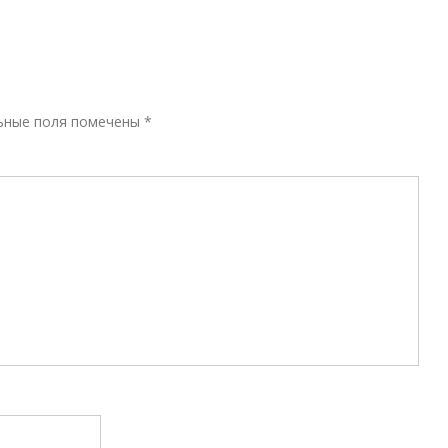
Р
ьные поля помечены
*