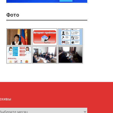
Фото
рхивы
рхивы