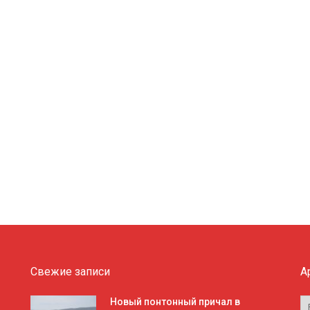
Свежие записи
А
А
Новый понтонный причал в