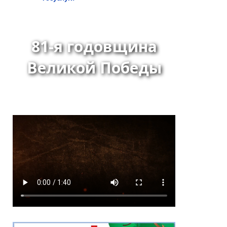
81-я годовщина
*
ейтинг
Великой Победы