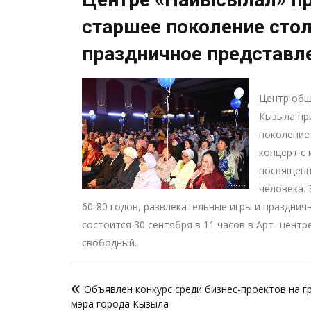
старшее поколение сто
праздничное представл
Центр общ
Кызыла пр
поколение
концерт с
посвященн
человека.
60-80 годов, развлекательные игры и праздни
состоится 30 сентября в 11 часов в Арт- центр
свободный.
Навигация
Объявлен конкурс среди бизнес-проектов на г
по
мэра города Кызыла