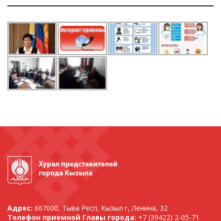
Адрес:
667000, Тыва Респ, Кызыл г, Ленина, 32
Телефон приемной Главы города:
+7 (39422) 2-05-71