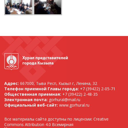
Адрес:
667000, Тыва Респ, Кызыл г, Ленина, 32
Телефон приемной Главы города:
+7 (39422) 2-05-71
Общественная приемная:
+7 (39422) 2-48-35
Электронная почта:
gorhural@mail.ru
Официальный веб-сайт:
www.gorhural.ru
Все материалы сайта доступны по лицензии: Creative
Commons Attribution 4.0 Всемирная