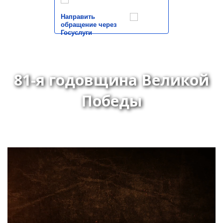
Направить
обращение через
Госуслуги
81-я годовщина Великой
Победы