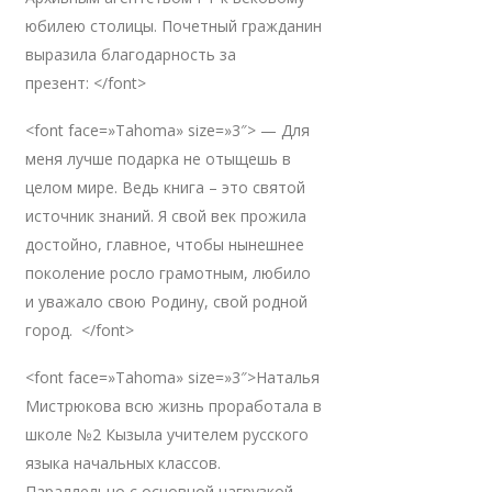
юбилею столицы. Почетный гражданин
выразила благодарность за
презент: </font>
<font face=»Tahoma» size=»3″> — Для
меня лучше подарка не отыщешь в
целом мире. Ведь книга – это святой
источник знаний. Я свой век прожила
достойно, главное, чтобы нынешнее
поколение росло грамотным, любило
и уважало свою Родину, свой родной
город. </font>
<font face=»Tahoma» size=»3″>Наталья
Мистрюкова всю жизнь проработала в
школе №2 Кызыла учителем русского
языка начальных классов.
Параллельно с основной нагрузкой