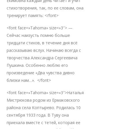
Екимовна каждый день читает и учит
стихотворения, так, по ее словам, она
тренирует память: </font>
<font face=»Tahoma» size=»3″> —
Сейчас наизусть помню больше
тридцати стихов, в течение дня всё
рассказываю вслух. Начинаю всегда с
творчества Александра Сергеевича
Пушкина. Особенно люблю его
произведение «Два чувства дивно
близки нам…». </font>
<font face=»Tahoma» size=»3″>Наталья
Мистрюкова родом из Ермаковского
района села Коптырево. Родилась 10
сентября 1933 года. В Туву она
приехала вместе с тетей, которая ее