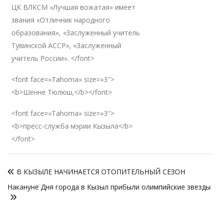
ЦК ВЛКСМ «Лучшая вожатая» имеет
звания «Отличник народного
образования», «Заслуженный учитель
Тувинской АССР», «Заслуженный
учитель России». </font>
<font face=»Tahoma» size=»3″>
<b>Шенне Тюлюш,</b></font>
<font face=»Tahoma» size=»3″>
<b>пресс-служба мэрии Кызыла</b>
</font>
Навигация
В КЫЗЫЛЕ НАЧИНАЕТСЯ ОТОПИТЕЛЬНЫЙ СЕЗОН
по
Накануне Дня города в Кызыл прибыли олимпийские звезды
записям