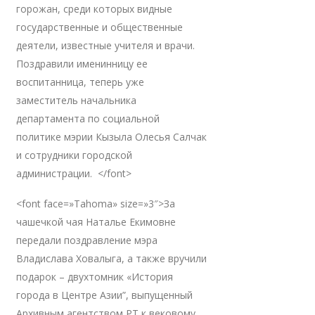
горожан, среди которых видные
государственные и общественные
деятели, известные учителя и врачи.
Поздравили именинницу ее
воспитанница, теперь уже
заместитель начальника
департамента по социальной
политике мэрии Кызыла Олесья Салчак
и сотрудники городской
администрации. </font>
<font face=»Tahoma» size=»3″>За
чашечкой чая Наталье Екимовне
передали поздравление мэра
Владислава Ховалыга, а также вручили
подарок – двухтомник «История
города в Центре Азии”, выпущенный
Архивным агентством РТ к вековому