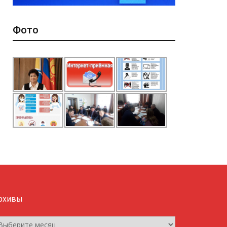
Фото
рхивы
рхивы