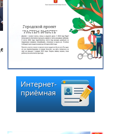
Глава города Кызыла
Ирина Казанцева
поздравила с 92-летием
Почётного гражданина
города Кызыла Григория
Чоодуевича Ширшина
05.08.2026
*
ейтинг