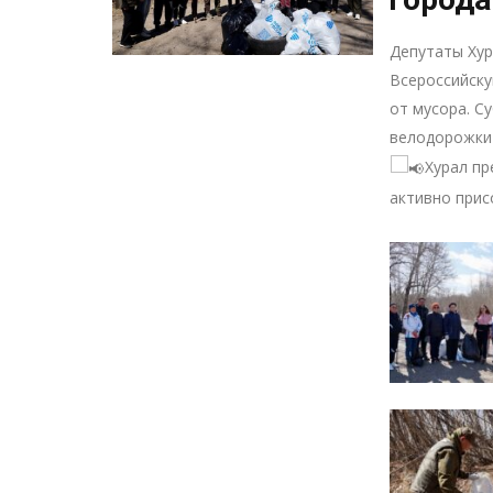
Депутаты Ху
Всероссийску
от мусора. С
велодорожки
Хурал пр
активно прис