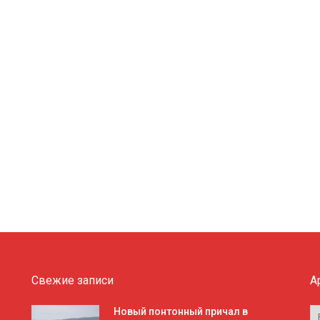
Свежие записи
А
А
Новый понтонный причал в