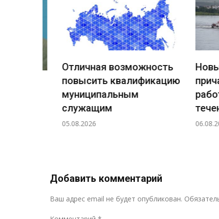
Отличная возможность
Новый 
повысить квалификацию
причал
ждения
муниципальным
работы
ный
служащим
течение
а
05.08.2026
06.08.2026
н!
Добавить комментарий
Ваш адрес email не будет опубликован.
Обязател
Комментарий
*