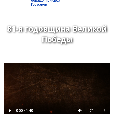
обращение через
Госуслуги
81-я годовщина Великой
Победы