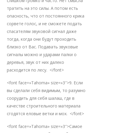
слишком громко и часто. Нет смысла
тратить на это силы. А потом есть
опасность, что от постоянного крика
сорвете голос, и не сможете подать
спасателям звуковой сигнал даже
тогда, когда они будут проходить
близко от Вас. Подавать звуковые
сигналы можно и ударами палки о
деревья, звук от них далеко
расходится по лесу. </font>
<font face=»Tahoma» size=»3″>9. Если
вы сделали себя видимым, то разумно
соорудить для себя шалаш, где в
качестве строительного материала
сгодятся еловые ветки и мох. </font>
<font face=»Tahoma» size=»3″>Самое