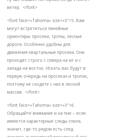
ветер. </font>
<font face=»Tahoma» size=»3″>5. Вам
могут встретиться линейные
ориентиры: просеки, тропы, лесные
дороги. Особенно удобны для
движения квартальные просеки. Они
проходят строго с севера на юг и с
запада на восток. Искать вас будут в
первую очередь на просеках и тропах,
поэтому не сходите с них в лесной
массив. </font>
<font face=»Tahoma» size=»3″>6.
Обращайте внимание и на пни – если
имеются характерные следы спила,
значит, где-то рядом есть след
техники, вывозившей поваленный лес.