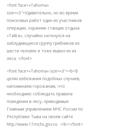
<font face=»Tahoma»
size=»3″>Удивительно, но во время
поисковых работ один из участников
операции, охранник станции отдыха
«Тайга», случайно наткнулся на
заблудившуюся группу грибников из
шести человек и тоже вывел их из
леса. </font>
<font face=»Tahoma» size=»3″><b>В
целях избежания подобных случаев,
напоминаем горожанам, что
необходимо соблюдать правила
поведения в лесу, приводимые
Главным управлением МЧС России по
Республике Тыва на своем сайте
http://www.17.mchs.gov.ru: </b></font>