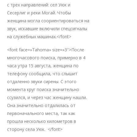
с трех направлений: сел Уюк и
Сесерлиг и реки Могай. Чтобы
женщина могла соориентироваться на
звук, искавшие включили спецсигналы
на служебных машинах.</font>
<font face=»Tahoma» size=»3″>После
многочасового поиска, примерно в 4
часа утра 15 августа, женщина по
телефону сообщила, что слышит
отдаленно звуки сирены. С этого
момента круг поиска значительно
ссузился, и через час женщину нашли.
Она значительно отдалилась от
первоначального места, так как
прошла несколько километров в
сторону села Уюк. </font>