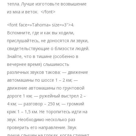
тепла. Лучше изготовьте возвышение
из мха и веток. </font>
<font face=»Tahoma» size=»3″>4.
Вспомните, где и как вы ходили,
прислушайтесь, не доносятся ли звуки,
свидетельствующие о близости людей.
Знайте, что в тишине (особенно в
вечернее время) слышимость
различных звуков такова: — движение
автомашины по шоссе 1 – 2 км; —
движение автомашины по грунтовой
дороге 1 км; — ружейный выстрел 2 –
4 км; — разговор – 250 м; — громкий
крик 1 – 1,5 км. Не торопитесь идти на
звук. Необходимо несколько раз
проверить его направление. Звук
лучше слышен на горках, когда стихнет