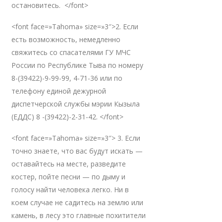
остановитесь. </font>
<font face=»Tahoma» size=»3″>2. Если
есть возможность, немедленно
свяжитесь со спасателями ГУ МЧС
России по Республике Тыва по номеру
8-(39422)-9-99-99, 4-71-36 или по
телефону единой дежурной
диспетчерской службы мэрии Кызыла
(ЕДДС) 8 -(39422)-2-31-42. </font>
<font face=»Tahoma» size=»3″> 3. Если
точно знаете, что вас будут искать —
оставайтесь на месте, разведите
костер, пойте песни — по дыму и
голосу найти человека легко. Ни в
коем случае не садитесь на землю или
камень, в лесу это главные похитители