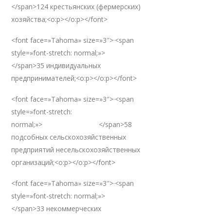
</span>124 крестьянских (фермерских)
хозяйства;<o:p></o:p></font>
<font face=»Tahoma» size=»3″>·<span
style=»font-stretch: normal;»>
</span>35 индивидуальных
предпринимателей;<o:p></o:p></font>
<font face=»Tahoma» size=»3″>·<span
style=»font-stretch:
normal;»> </span>58
подсобных сельскохозяйственных
предприятий несельскохозяйственных
организаций;<o:p></o:p></font>
<font face=»Tahoma» size=»3″>·<span
style=»font-stretch: normal;»>
</span>33 некоммерческих