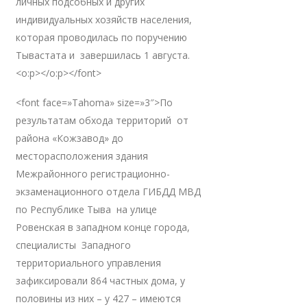
личных подсобных и других
индивидуальных хозяйств населения,
которая проводилась по поручению
Тывастата и завершилась 1 августа.
<o:p></o:p></font>
<font face=»Tahoma» size=»3″>По
результатам обхода территорий от
района «Кожзавод» до
месторасположения здания
Межрайонного регистрационно-
экзаменационного отдела ГИБДД МВД
по Республике Тыва на улице
Ровенская в западном конце города,
специалисты Западного
территориального управления
зафиксировали 864 частных дома, у
половины из них – у 427 – имеются