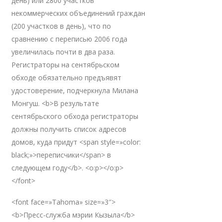
день) или 2800 участков
некоммерческих объединений граждан
(200 участков в день), что по
сравнению с переписью 2006 года
увеличилась почти в два раза.
Регистраторы на сентябрьском
обходе обязательно предъявят
удостоверение, подчеркнула Милана
Монгуш. <b>В результате
сентябрьского обхода регистраторы
должны получить список адресов
домов, куда придут <span style=»color:
black;»>переписчики</span> в
следующем году</b>. <o:p></o:p>
</font>
<font face=»Tahoma» size=»3″>
<b>Пресс-служба мэрии Кызыла</b>