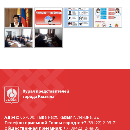
Адрес:
667000, Тыва Респ, Кызыл г, Ленина, 32
Телефон приемной Главы города:
+7 (39422) 2-05-71
Общественная приемная:
+7 (39422) 2-48-35