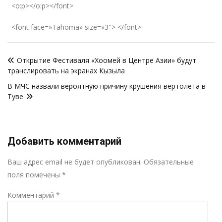
<o:p></o:p></font>
<font face=»Tahoma» size=»3″> </font>
Навигация
Открытие Фестиваля «Хоомей в Центре Азии» будут
по
транслировать на экранах Кызыла
записям
В МЧС назвали вероятную причину крушения вертолета в
Туве
Добавить комментарий
Р
Ваш адрес email не будет опубликован.
Обязательные
поля помечены
*
Комментарий
*