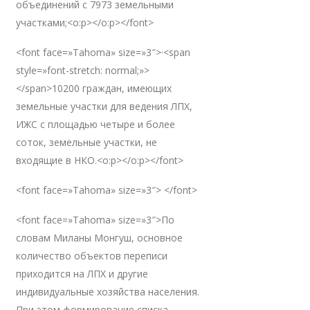
объединений с 7973 земельными
участками;<o:p></o:p></font>
<font face=»Tahoma» size=»3″>·<span
style=»font-stretch: normal;»>
</span>10200 граждан, имеющих
земельные участки для ведения ЛПХ,
ИЖС с площадью четыре и более
соток, земельные участки, не
входящие в НКО.<o:p></o:p></font>
<font face=»Tahoma» size=»3″> </font>
<font face=»Tahoma» size=»3″>По
словам Миланы Монгуш, основное
количество объектов переписи
приходится на ЛПХ и другие
индивидуальные хозяйства населения.
При этом формирование списка