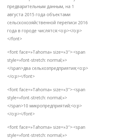
предварительным данным, на 1
августа 2015 года объектами
сельскохозяйственной переписи 2016
года в городе числятся:<o:p></o:p>
</font>
<font face=»Tahoma» size=»3″>·<span
style=»font-stretch: normal;»>
</span>два сельхозпредприятия;<o:p>
</o:p></font>
<font face=»Tahoma» size=»3″>·<span
style=»font-stretch: normal;»>
</span>10 микропредприятий;<o:p>
</o:p></font>
<font face=»Tahoma» size=»3″>·<span
style=»font-stretch: normal;»>