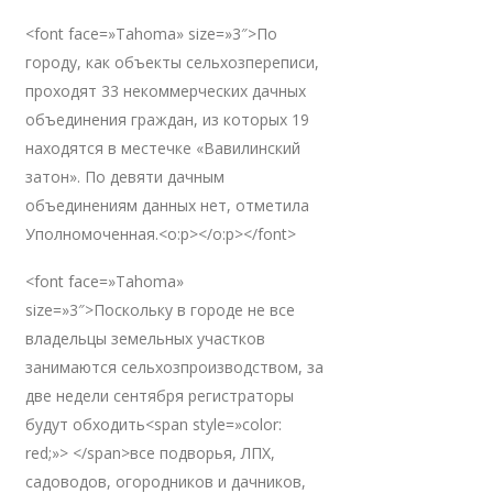
<font face=»Tahoma» size=»3″>По
городу, как объекты сельхозпереписи,
проходят 33 некоммерческих дачных
объединения граждан, из которых 19
находятся в местечке «Вавилинский
затон». По девяти дачным
объединениям данных нет, отметила
Уполномоченная.<o:p></o:p></font>
<font face=»Tahoma»
size=»3″>Поскольку в городе не все
владельцы земельных участков
занимаются сельхозпроизводством, за
две недели сентября регистраторы
будут обходить<span style=»color:
red;»> </span>все подворья, ЛПХ,
садоводов, огородников и дачников,