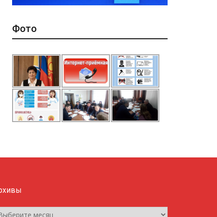
Фото
рхивы
рхивы