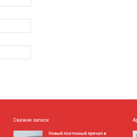
Свежие записи
А
А
Новый понтонный причал в