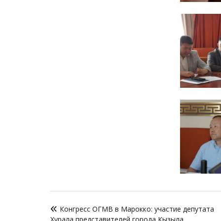
Навигация
Конгресс ОГМВ в Марокко: участие депутата
по
Хурала представителей города Кызыла