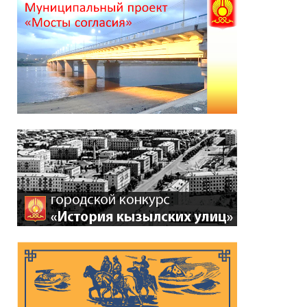
Глава города Кызыла
Ирина Казанцева
поздравила с 92-летием
Почётного гражданина
города Кызыла Григория