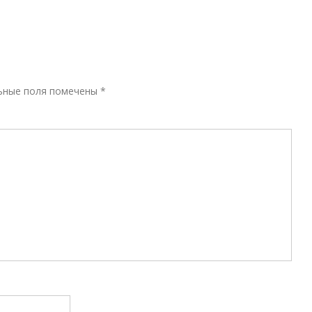
Р
ьные поля помечены
*