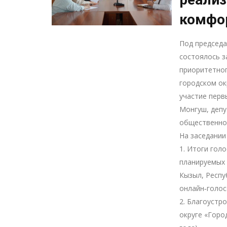
комфо
Под председ
состоялось з
приоритетно
городском ок
участие перв
Монгуш, депу
общественнос
На заседании
1. Итоги гол
планируемых 
Кызыл, Респу
онлайн‑голо
2. Благоустр
округе «Горо