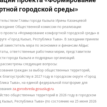
ртной городской среды»
ательством Главы города Кызыла Ирины Казанцевой
аседание Общественной комиссии по реализации
го проекта «Формирование комфортной городской среды» в
руге «Город Кызыл, Республика Тыва». В заседании приняли
ый заместитель мэра по экономике и финансам Айдыс
таты, ответственные работники мэрии, представители
ти города Кызыла и подрядных организаций.
 рассмотрены следующие вопросы:
осования граждан за выбор общественных территорий,
к благоустройству в 2027 году в городском округе «Город
блика Тыва», на единой федеральной платформе для
сования
za.gorodsreda.gosuslugi.ru
.
ойство общественных территорий в 2026 году в городском
д Кызыл, Республика Тыва» (по состоянию на 25 июня 2026