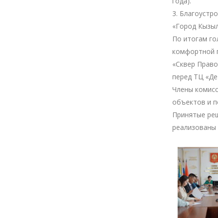
года).
3. Благоустр
«Город Кызыл
По итогам го
комфортной г
«Сквер Право
перед ТЦ «Де
Члены комисс
объектов и п
Принятые ре
реализованы 