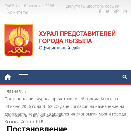
Суббота, 8 августа, 2026
Депутаты шестого созыва
Комитеты
Главная
Постановление Хурала представителей города Кызыла от
24 июня 2026 года № 62 «О даче согласия на назначение на
должность начальника управления экономики мэрии города
25.06.2026
-
Постановления
Кызыла Хертек Ш.В.»
Постановление