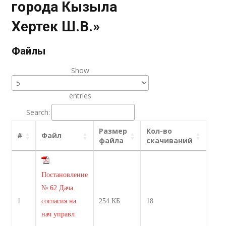
города Кызыла
Хертек Ш.В.»
Файлы
Show
entries
Search:
Размер
Кол-во
#
Файл
файла
скачиваний
Постановление
№ 62 Дача
1
согласия на
254 КБ
18
нач управл