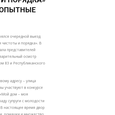
 ОПЫТНЫЕ
тоялся очередной выезд
 чистоты и порядка». В
рала представителей
варительный осмотр
ом 83 и Республиканского
рвому адресу – улица
вы участвуют в конкурсе
 «Мой дом – моя
раду супруги с молодости
 В настоящее время двор
ии, ромашки и множество