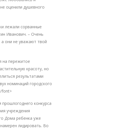
 не оценили душевного
тки лежали сорванные
тин Иванович. – Очень
 а они не уважают твой
я на пережитое
астительную красоту, но
делиться результатами
двух номинаций городского
/font>
и прошлогоднего конкурса
рия учреждения
го Дома ребенка уже
 намерен лидировать. Во