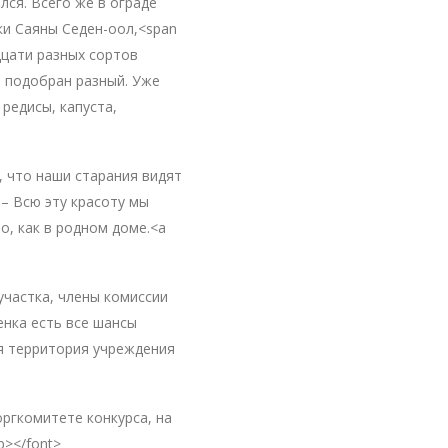
лся. Всего же в ограде
ки Саяны Седен-оол,<span
идцати разных сортов
о подобран разный. Уже
редисы, капуста,
, что наши старания видят
– Всю эту красоту мы
о, как в родном доме.<a
участка, члены комиссии
енка есть все шансы
я территория учреждения
оргкомитете конкурса, на
p></font>