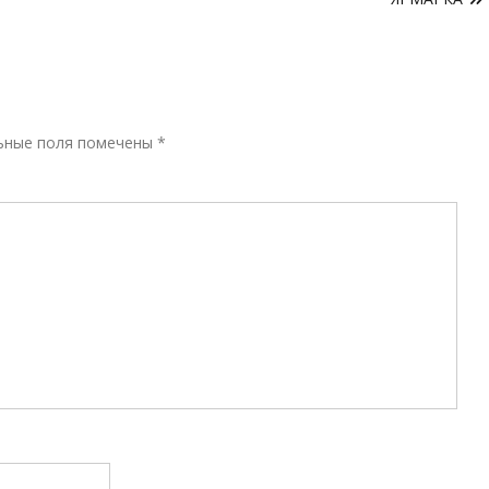
Р
ьные поля помечены
*