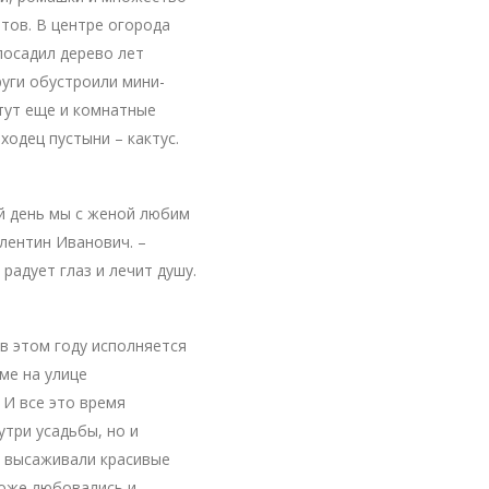
нтов. В центре огорода
посадил дерево лет
руги обустроили мини-
тут еще и комнатные
ходец пустыни – кактус.
ий день мы с женой любим
алентин Иванович. –
 радует глаз и лечит душу.
 в этом году исполняется
оме на улице
 И все это время
три усадьбы, но и
, высаживали красивые
тоже любовались и