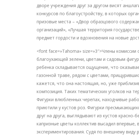
дворе учреждения друг за другом висят аншла
конкурсов по благоустройству, в которых орга
призовые места – «Двор образцового содержа
организаций», «Лучшая территория государств
предмет гордости и вдохновения на новые дост
<font face=»Tahoma» size=»3″>Члены комиссии 
благоухающей зелени, цветам и садовым фигу
ребенка складывается ощущение, что оказываеш
газонной траве, рядом с цветами, прищурившис
кажется, что она настоящая, но, уже приблизи
композиция. Таких тематических уголков на те
Фигурки влюбленных черепах, находчивые раб
приютили у кустов роз. Фигурки пресмыкающих
друг на друга, выглядывают из кустов красно-б
капризные цветы коллектив высадил впервые, в
экспериментирования. Судя по внешнему виду 