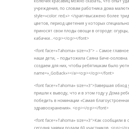
колючих красавиц можно сказать, что опыт уда
учреждения, по словам работника дома малют
style=»color: red;»> </span>высажено более тр
цветов, период цветения у которых специальн
приносят свои плоды овощи в огороде: огурцы, 
кабачки…<o:p></o:p></font>
<font face=»Tahoma» size=»3″> – Самое главное
наши дети, – подытожила Саяна Биче-ооловна. 
создаем для них, чтобы ребятишкам было уютн
name=»_GoBack»></a><o:p></o:p></font>
<font face=»Tahoma» size=»3″>Завершая обход 
пришли к выводу, что и в этом году у Дома реб
победить в номинации «Самая благоустроенна
здравоохранения». <o:p></o:p></font>
<font face=»Tahoma» size=»3″>Как сообщили в 
сегодня заявки подали 60 участников. <o:p></o: