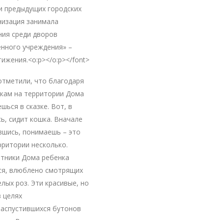
ги предыдущих городских
низация занимала
ния среди дворов
енного учреждения» –
ижения.<o:p></o:p></font>
отметили, что благодаря
ркам на территории Дома
ься в сказке. Вот, в
ь, сидит кошка. Вначале
вшись, понимаешь – это
рритории несколько.
отники Дома ребенка
ся, влюблено смотрящих
елых роз. Эти красивые, но
 целях
распустившихся бутонов