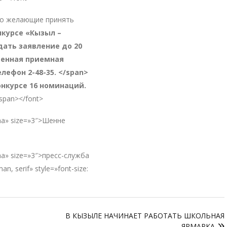
то желающие принять
онкурсе «Кызыл –
дать заявление до 20
твенная приемная
лефон 2-48-35. </span>
конкурсе 16 номинаций.
/span></font>
oma» size=»3″>Шенне
oma» size=»3″>пресс-служба
 serif» style=»font-size:
В КЫЗЫЛЕ НАЧИНАЕТ РАБОТАТЬ ШКОЛЬНАЯ
ЯРМАРКА