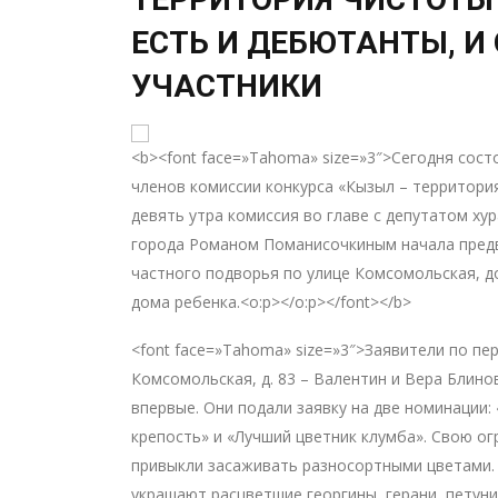
ЕСТЬ И ДЕБЮТАНТЫ, И
УЧАСТНИКИ
<b><font face=»Tahoma» size=»3″>Сегодня сос
членов комиссии конкурса «Кызыл – территория
девять утра комиссия во главе с депутатом ху
города Романом Поманисочкиным начала пред
частного подворья по улице Комсомольская, д
дома ребенка.<o:p></o:p></font></b>
<font face=»Tahoma» size=»3″>Заявители по пе
Комсомольская, д. 83 – Валентин и Вера Блино
впервые. Они подали заявку на две номинации:
крепость» и «Лучший цветник клумба». Свою ог
привыкли засаживать разносортными цветами.
украшают расцветшие георгины, герани, петун