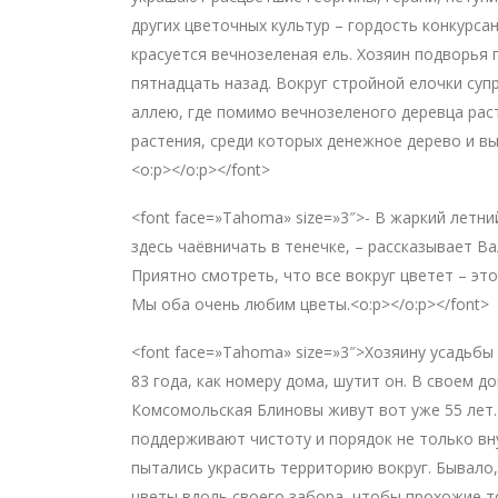
других цветочных культур – гордость конкурса
красуется вечнозеленая ель. Хозяин подворья 
пятнадцать назад. Вокруг стройной елочки суп
аллею, где помимо вечнозеленого деревца рас
растения, среди которых денежное дерево и вы
<o:p></o:p></font>
<font face=»Tahoma» size=»3″>- В жаркий летн
здесь чаёвничать в тенечке, – рассказывает В
Приятно смотреть, что все вокруг цветет – это
Мы оба очень любим цветы.<o:p></o:p></font>
<font face=»Tahoma» size=»3″>Хозяину усадьбы
83 года, как номеру дома, шутит он. В своем д
Комсомольская Блиновы живут вот уже 55 лет.
поддерживают чистоту и порядок не только вну
пытались украсить территорию вокруг. Бывало
цветы вдоль своего забора, чтобы прохожие 