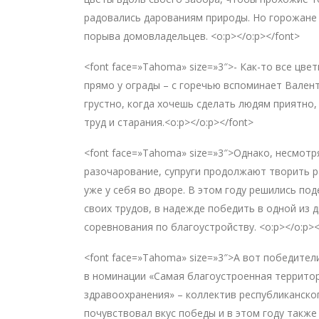
радовались дарованиям природы. Но горожане
порыва домовладельцев. <o:p></o:p></font>
<font face=»Tahoma» size=»3″>- Как-то все цве
прямо у ограды – с горечью вспоминает Вален
грустно, когда хочешь сделать людям приятно,
труд и старания.<o:p></o:p></font>
<font face=»Tahoma» size=»3″>Однако, несмотр
разочарование, супруги продолжают творить р
уже у себя во дворе. В этом году решились по
своих трудов, в надежде победить в одной из 
соревнования по благоустройству. <o:p></o:p><
<font face=»Tahoma» size=»3″>А вот победител
в номинации «Самая благоустроенная террито
здравоохранения» – коллектив республиканско
почувствовал вкус победы и в этом году также