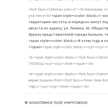
<font face=»Tahoma» size=»3″><b>Напомним, ч
участие в</b>
<span style=»color: black;»> к
территория чистоты и порядка» могут по
августа по адресу, ул. Ленина, 43, Общес
Хурала представителей города Кызыла, те
<span style=»color: black;»>В этом году в 
</span>
<span style=»color: black;»><o:p></o:p><
<b><span style=»color: black;»><font face=»Tah
ТЮЛЮШ,<o:p></o:p></font></span></b>
<b><span style=»color: black;»><font face=»Tah
мэрии Кызыла</font><font face=»Times New Roman,
14pt;»><o:p></o:p></font></span></b>
Навигация
КОНОПЛЯНОЕ ПОЛЕ УНИЧТОЖЕНО
по