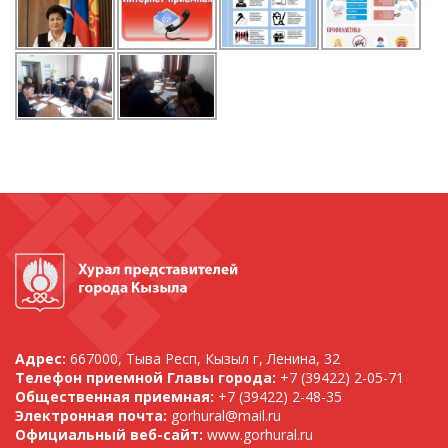
Адрес:
667000, Тыва Респ, Кызыл г, Ленина, 32
Телефон приемной Главы города:
+7 (39422) 2-05-71
Общественная приемная:
+7 (39422) 2-48-35
Электронная почта:
gorhural@mail.ru
Официальный веб-сайт:
www.gorhural.ru