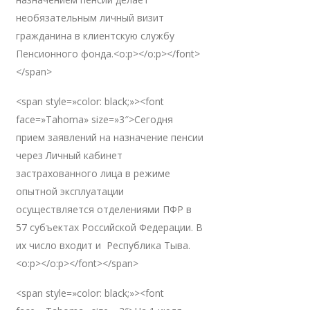
необязательным личный визит
гражданина в клиентскую службу
Пенсионного фонда.<o:p></o:p></font>
</span>
<span style=»color: black;»><font
face=»Tahoma» size=»3″>Сегодня
прием заявлений на назначение пенсии
через Личный кабинет
застрахованного лица в режиме
опытной эксплуатации
осуществляется отделениями ПФР в
57 субъектах Российской Федерации. В
их число входит и Республика Тыва.
<o:p></o:p></font></span>
<span style=»color: black;»><font