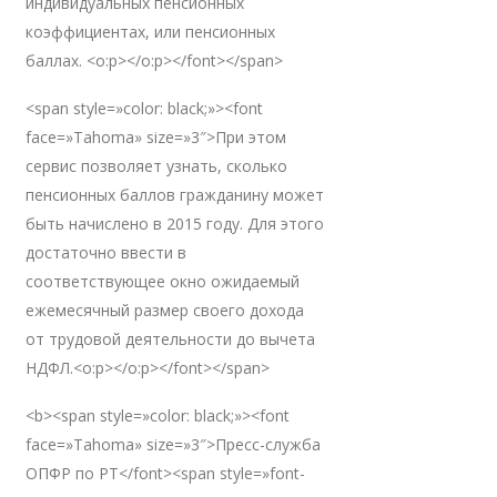
индивидуальных пенсионных
коэффициентах, или пенсионных
баллах. <o:p></o:p></font></span>
<span style=»color: black;»><font
face=»Tahoma» size=»3″>При этом
сервис позволяет узнать, сколько
пенсионных баллов гражданину может
быть начислено в 2015 году. Для этого
достаточно ввести в
соответствующее окно ожидаемый
ежемесячный размер своего дохода
от трудовой деятельности до вычета
НДФЛ.<o:p></o:p></font></span>
<b><span style=»color: black;»><font
face=»Tahoma» size=»3″>Пресс-служба
ОПФР по РТ</font><span style=»font-