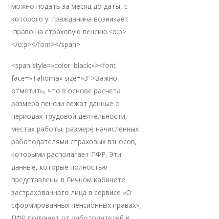
можно подать за месяц до даты, с
которого у гражданина возникает
право на страховую пенсию.<o:p>
</o:p></font></span>
<span style=»color: black;»><font
face=»Tahoma» size=»3″>Важно
отметить, что в основе расчета
размера пенсии лежат данные о
периодах трудовой деятельности,
местах работы, размере начисленных
работодателями страховых взносов,
которыми располагает ПФР. Эти
данные, которые полностью
представлены в Личном кабинете
застрахованного лица в сервисе «О
сформированных пенсионных правах»,
ПФР получает от работодателей и