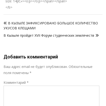
size: 14pt;»><o:p></o:p></span></span>
</b>
Навигация
В КЫЗЫЛЕ ЗАФИКСИРОВАНО БОЛЬШОЕ КОЛИЧЕСТВО
по
УКУСОВ КЛЕЩАМИ
записям
В Кызыле пройдет XVII Форум студенческих землячеств
Добавить комментарий
Р
Ваш адрес email не будет опубликован.
Обязательные
поля помечены
*
Комментарий
*