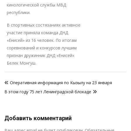
кинологической службы МВД
республики.
В спортивных состязаниях активное
участие приняла команда ДНД
«Енисей» из 16 человек. По итогам
соревнований и конкурсов лучшим
признан дружинник ДНД «Енисей»
Белек Монгуш.
Навигация
Оперативная информация по Кызылу на 23 января
по
В этом году 75 лет Ленинградской блокаде
записям
Добавить комментарий
Р
Ваш адрес email не будет опубликован.
Обязательные