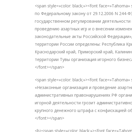
<span style=»color: black;»><font face=»Tahoma
по Федеральному закону от 29.12.2006 N 244-ФЗ 
государственном регулировании деятельности 
проведению азартных игр и о внесении измене
законодательные акты Российской Федерации»
территории России определены: Республика Кры
Краснодарский край, Приморский край, Калинин
территории Тувы организация игорного бизнеса
</font></span>
<span style=»color: black;»><font face=»Tahoma» 
«Незаконные организация и проведение азартн
административных правонарушениях РФ орган
игорной деятельности грозит административно
крупного денежного штрафа с конфискацией об
</font></span>
<b><span style=»color: black;»><font face=»Tah