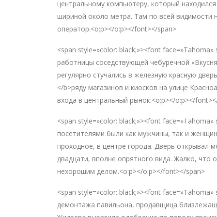
центральному компьютеру, который находился
шириной около метра. Там по всей видимости н
оператор.<o:p></o:p></font></span>
<span style=»color: black;»><font face=»Tahoma»
работницы соседствующей чебуречной «Вкусн
регулярно стучались в железную красную двер
</b>ряду магазинов и киосков на улице Красно
входа в центральный рынок:<o:p></o:p></font><
<span style=»color: black;»><font face=»Tahoma
посетителями были как мужчины, так и женщин
проходное, в центре города. Дверь открывал 
двадцати, вполне опрятного вида. Жалко, что 
нехорошим делом.<o:p></o:p></font></span>
<span style=»color: black;»><font face=»Tahoma
демонтажа павильона, продавщица близлежаще