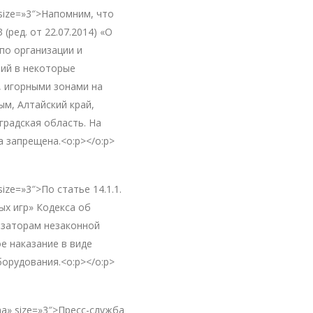
» size=»3″>Напомним, что
(ред. от 22.07.2014) «О
по организации и
ний в некоторые
, игорными зонами на
м, Алтайский край,
градская область. На
 запрещена.<o:p></o:p>
size=»3″>По статье 14.1.1.
ых игр» Кодекса об
изаторам незаконной
е наказание в виде
орудования.<o:p></o:p>
oma» size=»3″>Пресс-служба