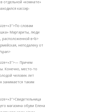
 в отдельной «комнате»
аходился кассир-
 size=»3″>По словам
яшка» Маргариты, люди
ь, расположенной в<b>
армейская, неподалеку от
/span>
» size=»3″>— Причем
ы. Конечно, место-то
молодой человек лет
он занимается таким
» size=»3″>Свидетельница
го магазина обуви Елена