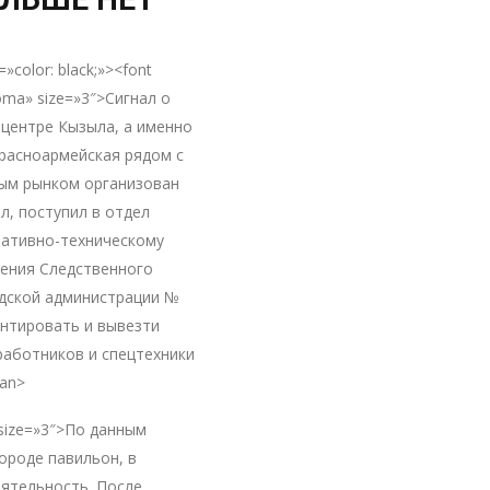
=»color: black;»><font
ma» size=»3″>Сигнал о
 центре Кызыла, а именно
Красноармейская рядом с
ым рынком организован
л, поступил в отдел
ративно-техническому
ления Следственного
одской администрации №
онтировать и вывезти
работников и спецтехники
pan>
» size=»3″>По данным
городе павильон, в
ятельность. После