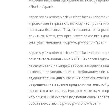
Жидеева выразила одобрение по поводу происх
</font></span>
<span style=»color: black;»><font face=»Tahoma»
игровой зал закрывают, потому что против иг
признана болезнью. Тем, кто зависит от игров
лечиться. А тем, кто организует такие игры до
они губят человека. <o:p></o:p></font></span>
<span style=»color: black;»><font face=»Tahoma
заместитель начальника УАТН Вячеслав Судер-
неоднократно на дверях забора, загораживавш
вывешивали уведомления с требованием явить
администрацию для выяснения прав собственно
разрешения на ведение предпринимательской д
никто так и не пришел. Нужно отметить, что п
что земельный участок под павильоном являет
собственностью.<o:p></o:p></font></span>