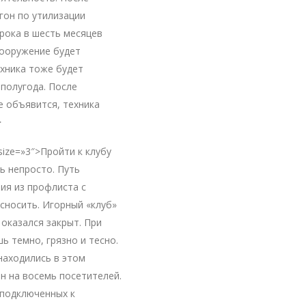
гон по утилизации
рока в шесть месяцев
сооружение будет
хника тоже будет
 полугода. После
е объявится, техника
>
 size=»3″>Пройти к клубу
ь непросто. Путь
ия из профлиста с
сносить. Игорный «клуб»
оказался закрыт. При
ь темно, грязно и тесно.
находились в этом
н на восемь посетителей.
подключенных к