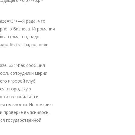
одящего:<o:p></o:p>
 size=»3″>—Я рада, что
орного бизнеса. Игромания
ых автоматов, надо
лжно быть стыдно, ведь
» size=»3″>Как сообщил
оол, сотрудники мэрии
его игровой клуб
ся в городскую
сти на павильон и
еятельности. Но в мэрию
ри проверке выяснилось,
ся государственной