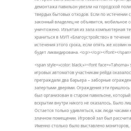
демонтажа павильон увезли на городской поли
твердых бытовых отходов. Если по истечении с
законный владелец не объявится, мобильное 
уничтожено. Изъятая из зала компьютерная те
храниться в МУП «Благоустройство» в течение
истечения этого срока, если опять же хозяин н
будет ликвидирована. <o:p></o:p></font></span
<span style=»color: black;»><font face=»Tahoma»
игровых автоматов участникам рейда оказалос
преграждали два барьера – заборные огражден
запертыми дверями. Ограждения эти пришлось 
был организован в старом павильоне, который 
вскрытии внутри никого не оказалось. Было лиш
Остается только удивляться, как люди часами 
злачном помещении. Игровой зал был рассчита
Именно столько было выставлено мониторов, 