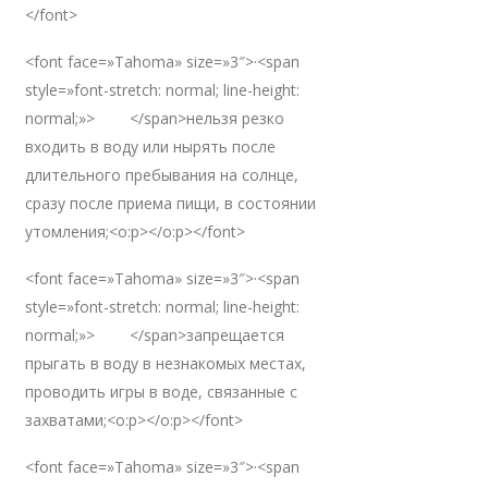
</font>
<font face=»Tahoma» size=»3″>·<span
style=»font-stretch: normal; line-height:
normal;»> </span>нельзя резко
входить в воду или нырять после
длительного пребывания на солнце,
сразу после приема пищи, в состоянии
утомления;<o:p></o:p></font>
<font face=»Tahoma» size=»3″>·<span
style=»font-stretch: normal; line-height:
normal;»> </span>запрещается
прыгать в воду в незнакомых местах,
проводить игры в воде, связанные с
захватами;<o:p></o:p></font>
<font face=»Tahoma» size=»3″>·<span