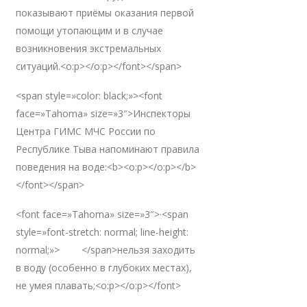
показывают приёмы оказания первой
помощи утопающим и в случае
возникновения экстремальных
ситуаций.<o:p></o:p></font></span>
<span style=»color: black;»><font
face=»Tahoma» size=»3″>Инспекторы
Центра ГИМС МЧС России по
Республике Тыва напоминают правила
поведения на воде:<b><o:p></o:p></b>
</font></span>
<font face=»Tahoma» size=»3″>·<span
style=»font-stretch: normal; line-height:
normal;»> </span>нельзя заходить
в воду (особенно в глубоких местах),
не умея плавать;<o:p></o:p></font>