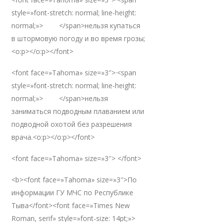
style=»font-stretch: normal; line-height:
normal;»> </span>нельзя купаться
в штормовую погоду и во время грозы;
<o:p></o:p></font>
<font face=»Tahoma» size=»3″>·<span
style=»font-stretch: normal; line-height:
normal;»> </span>нельзя
заниматься подводным плаванием или
подводной охотой без разрешения
врача.<o:p></o:p></font>
<font face=»Tahoma» size=»3″> </font>
<b><font face=»Tahoma» size=»3″>По
информации ГУ МЧС по Республике
Тыва</font><font face=»Times New
Roman, serif» style=»font-size: 14pt;»>