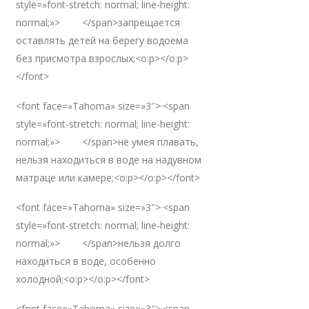
style=»font-stretch: normal; line-height:
normal;»> </span>запрещается
оставлять детей на берегу водоема
без присмотра взрослых;<o:p></o:p>
</font>
<font face=»Tahoma» size=»3″>·<span
style=»font-stretch: normal; line-height:
normal;»> </span>не умея плавать,
нельзя находиться в воде на надувном
матраце или камере;<o:p></o:p></font>
<font face=»Tahoma» size=»3″>·<span
style=»font-stretch: normal; line-height:
normal;»> </span>нельзя долго
находиться в воде, особенно
холодной;<o:p></o:p></font>
<font face=»Tahoma» size=»3″>·<span