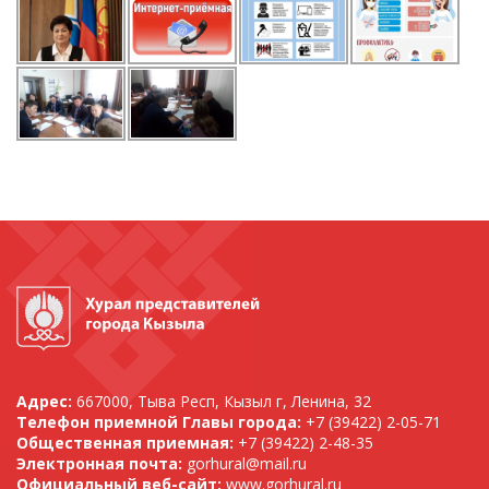
Адрес:
667000, Тыва Респ, Кызыл г, Ленина, 32
Телефон приемной Главы города:
+7 (39422) 2-05-71
Общественная приемная:
+7 (39422) 2-48-35
Электронная почта:
gorhural@mail.ru
Официальный веб-сайт:
www.gorhural.ru