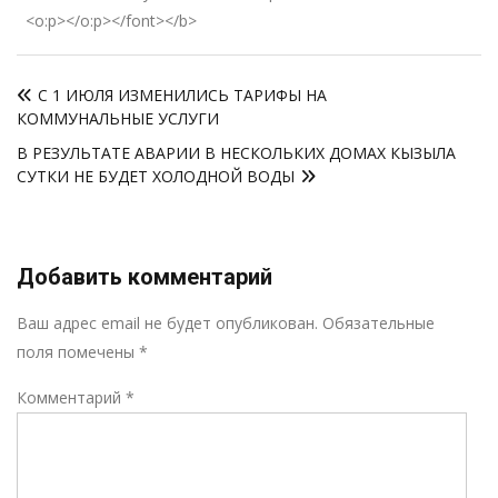
<o:p></o:p></font></b>
Навигация
С 1 ИЮЛЯ ИЗМЕНИЛИСЬ ТАРИФЫ НА
по
КОММУНАЛЬНЫЕ УСЛУГИ
записям
В РЕЗУЛЬТАТЕ АВАРИИ В НЕСКОЛЬКИХ ДОМАХ КЫЗЫЛА
СУТКИ НЕ БУДЕТ ХОЛОДНОЙ ВОДЫ
Добавить комментарий
Р
Ваш адрес email не будет опубликован.
Обязательные
поля помечены
*
Комментарий
*