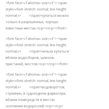
<font face=»Tahoma» size=»3″>·<span
style=»font-stretch: normal; line-height:
normal;»> </span>купаться можно
только в разрешенных, хорошо
известных местах;<o:p></o:p></font>
<font face=»Tahoma» size=»3″>·<span
style=»font-stretch: normal; line-height:
normal;»> </span>нельзя купаться
вблизи водосборов, шлюзов,
пристаней, мостов;<o:p></o:p></font>
<font face=»Tahoma» size=»3″>·<span
style=»font-stretch: normal; line-height:
normal;»> </span>водоворотов,
стремнин, в судоходном фарватере,
вблизи плавсредств в местах
скопления водорослей;<o:p></o:p>