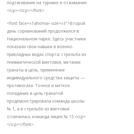
подтягивание на турнике и отжимание.
<o:p></o:p></font>
<font face=»Tahoma» size=»3″>Второй
день соревнований продолжился в
Национальном парке. Здесь участники
показали свои навыки в военно-
прикладных видах спорта: стрельба из
пневматической винтовки, метание
гранаты в цель, применение
индивидуального средства защиты —
противогаза. Точное и меткое
попадание в цель гранатой
продемонстрировала команда школы
№ 1, а в стрельбе из винтовки
отличилась команда лицея № 15.<o:p>
</o:p></font>