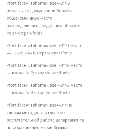
<font face=»Tahoma» size=»3″>В
результате двухдневной борьбы
общекомандные места
распределились следующим образом:
<o:p></o:p></font>
<font face=»Tahoma» size=»3″>1 место
— школа № 8;<o:p></o:p></font>
<font face=»Tahoma» size=»3″>2 место
— школа № 2;<o:p></o:p></font>
<font face=»Tahoma» size=»3″>3 место
— школа № 4.<o:p></o:p></font>
<font face=»Tahoma» size=»3″>По
словам методиста отдела по
воспитательной работе департамента
по образованию мэрии Кызыла