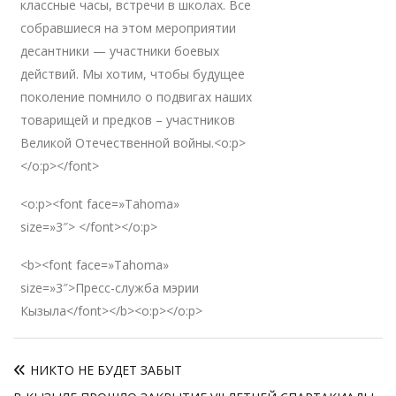
классные часы, встречи в школах. Все
собравшиеся на этом мероприятии
десантники — участники боевых
действий. Мы хотим, чтобы будущее
поколение помнило о подвигах наших
товарищей и предков – участников
Великой Отечественной войны.<o:p>
</o:p></font>
<o:p><font face=»Tahoma»
size=»3″> </font></o:p>
<b><font face=»Tahoma»
size=»3″>Пресс-служба мэрии
Кызыла</font></b><o:p></o:p>
Навигация
НИКТО НЕ БУДЕТ ЗАБЫТ
по