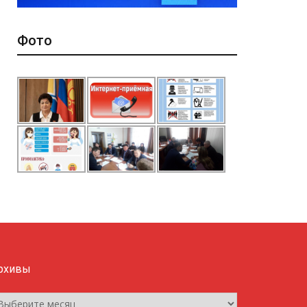
Фото
рхивы
рхивы