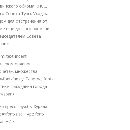
увинского обкома КПСС,
о Совета Тувы. Уход на
дом для отстранения от
ние еще долгого времени
едседателем Совета
span>
m; text-indent:
валером орденов
очета», множества
font-family: Tahoma; font-
очетный гражданин города
</span>
ии пресс-службы Хурала
»font-size: 14pt; font-
an></i>