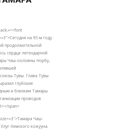
lack;»><font
=»3″>Сегодня на 95-м году
ой продолжительной
ось сердце легендарной
ары Чаш-ооловны Норбу,
авлявшей
союзы Тувы. Глава Тувы
ыразил глубокие
дным и близким Тамары
рганизации проводов
t></span>
 size=»3″>Тамара Чаш-
Улуг-Хемского кожууна.