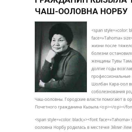
ЧАШ-ООЛОВНА НОРБУ
<span style=»color: b
face=»Tahoma» size
жизни после тяжел
болезни остановил
женщины Тувы Там
долгие годы возгл
профессиональные 
Шолбан Кара-оол в
соболезнования ро
Чаш-ооловны. Городские власти помогают в о
Почетного гражданина Кызыла.<o:p></o:p></fon
<span style=»color: black;»><font face=»Tahoma»
ооловна Норбу родилась в местечке Эйлиг-Хем 