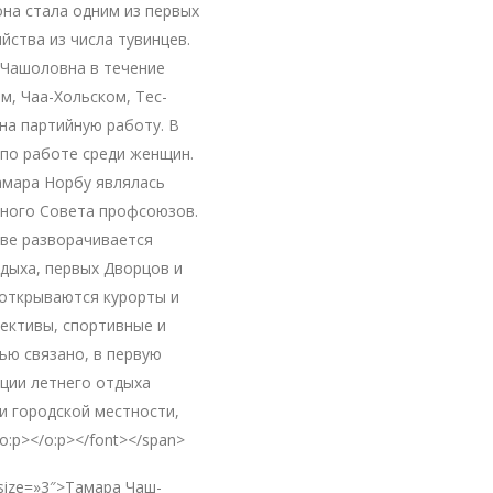
она стала одним из первых
йства из числа тувинцев.
 Чашоловна в течение
м, Чаа-Хольском, Тес-
на партийную работу. В
по работе среди женщин.
Тамара Норбу являлась
ного Совета профсоюзов.
уве разворачивается
дыха, первых Дворцов и
 открываются курорты и
лективы, спортивные и
ью связано, в первую
ации летнего отдыха
 и городской местности,
:p></o:p></font></span>
 size=»3″>Тамара Чаш-