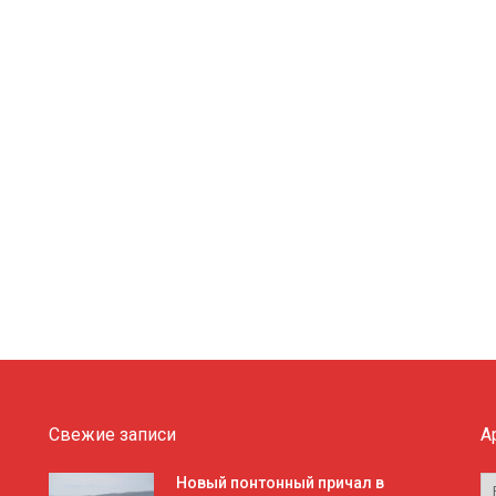
Свежие записи
А
А
Новый понтонный причал в