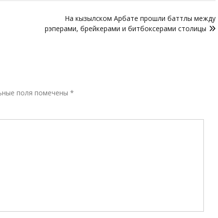
На кызылском Арбате прошли баттлы между
рэперами, брейкерами и битбоксерами столицы
Р
ьные поля помечены
*