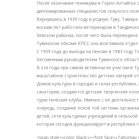
После окончания техникума в Горно-Алтайске 
дипломированных специалистов сельского хозя
Вернувшись в 1939 году в родную Туву, Тамара
восьми лет работала ветеринаром в Тандинско
Хемском районах, после чего была переведена 
Тувинском обкоме КПСС она возглавила отдел 
С 1959 года до выхода на пенсию в 1983 году 
бессменным руководителем Тувинского област
В эти годы при самом активном ее участии в Т
масштабное строительство детских лагерей от
Домов культуры в городах и селах республики,
санатории, создаются детские творческие кол
туристические клубы. Именно с ее деятельност
очередь, создание основ той системы организ
детей, сети культурных учреждений в сельской
которая сегодня функционирует в республике.<o
<span style=»color: black;»><font face=»Tahoma»