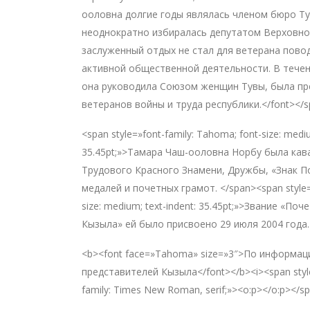
ооловна долгие годы являлась членом бюро Т
неоднократно избиралась депутатом Верховног
заслуженный отдых не стал для ветерана пово
активной общественной деятельности. В тече
она руководила Союзом женщин Тувы, была пр
ветеранов войны и труда республики.</font></
<span style=»font-family: Tahoma; font-size: mediu
35.45pt;»>Тамара Чаш-ооловна Норбу была ка
Трудового Красного Знамени, Дружбы, «Знак П
медалей и почетных грамот. </span><span style=»
size: medium; text-indent: 35.45pt;»>Звание «П
Кызыла» ей было присвоено 29 июля 2004 года.
<b><font face=»Tahoma» size=»3″>По информац
представителей Кызыла</font></b><i><span style=
family: Times New Roman, serif;»><o:p></o:p></sp