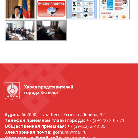
Адрес:
667000, Тыва Респ, Кызыл г, Ленина, 32
Телефон приемной Главы города:
+7 (39422) 2-05-71
Общественная приемная:
+7 (39422) 2-48-35
Электронная почта:
gorhural@mail.ru
Официальный веб-сайт:
www.gorhural.ru