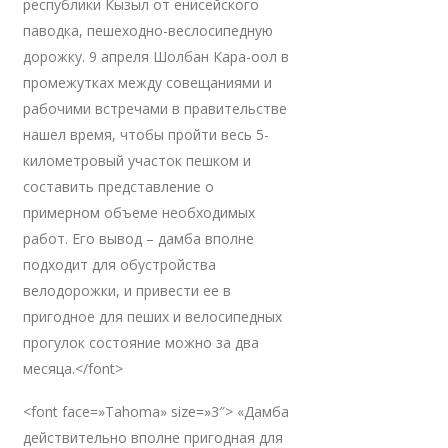
республики Кызыл от енисейского
паводка, пешеходно-веслосипедную
дорожку. 9 апреля Шолбан Кара-оол в
промежутках между совещаниями и
рабочими встречами в правительстве
нашел время, чтобы пройти весь 5-
километровый участок пешком и
составить представление о
примерном объеме необходимых
работ. Его вывод – дамба вполне
подходит для обустройства
велодорожки, и привести ее в
пригодное для пеших и велосипедных
прогулок состояние можно за два
месяца.</font>
<font face=»Tahoma» size=»3″> «Дамба
действительно вполне пригодная для