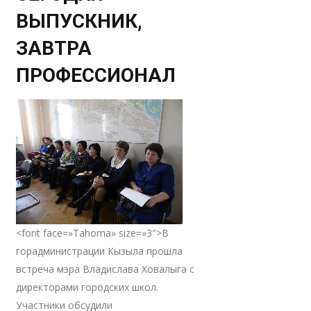
ВЫПУСКНИК,
ЗАВТРА
ПРОФЕССИОНАЛ
<font face=»Tahoma» size=»3″>В
горадминистрации Кызыла прошла
встреча мэра Владислава Ховалыга с
директорами городских школ.
Участники обсудили