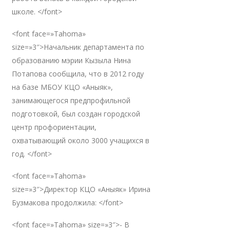
школе. </font>
<font face=»Tahoma»
size=»3″>Начальник департамента по
образованию мэрии Кызыла Нина
Потапова сообщила, что в 2012 году
на базе МБОУ КЦО «Аныяк»,
занимающегося предпрофильной
подготовкой, был создан городской
центр профориентации,
охватывающий около 3000 учащихся в
год. </font>
<font face=»Tahoma»
size=»3″>Директор КЦО «Аныяк» Ирина
Бузмакова продолжила: </font>
<font face=»Tahoma» size=»3″>- В