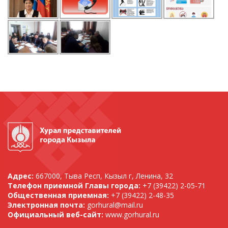
Адрес:
667000, Тыва Респ, Кызыл г, Ленина, 32
Телефон приемной Главы города:
+7 (39422) 2-05-71
Общественная приемная:
+7 (39422) 2-48-35
Электронная почта:
gorhural@mail.ru
Официальный веб-сайт:
www.gorhural.ru