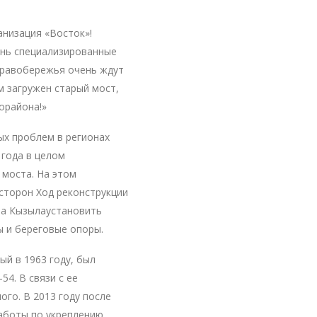
анизация «Восток»!
нь специализированные
Правобережья очень ждут
 загружен старый мост,
орайона!»
х проблем в регионах
 года в целом
 моста. На этом
 сторон Ход реконструкции
ва Кызылаустановить
 и береговые опоры.
й в 1963 году, был
4. В связи с ее
го. В 2013 году после
аботы по укреплению