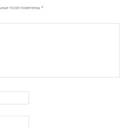
Р
ьные поля помечены
*