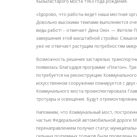
Кызыластарого моста 1963 года рождения.
«Здорово, что работы ведет наша местная орг
Довольно высокими темпами выполняются оче
виды работ! – отмечает Дина Оюн. — Жители 
завершения этой масштабной стройки. Слишком
уже не отвечает растущим потребностям микр
Возможность решения застарелых транспортны
появилась благодаря программе «Платон». Три
потребуется на реконструкцию Коммунального
искусственном сооружении планируется с двух
Коммунального моста проинспектировала Гла
тротуары и освещение. Будут отремонтированы
Напомним, что Коммунальный мост, построенны
частью Федеральной автомобильной дороги М-5
перенаправлением получил статус муниципально
сильных подземных толчков были проведены р