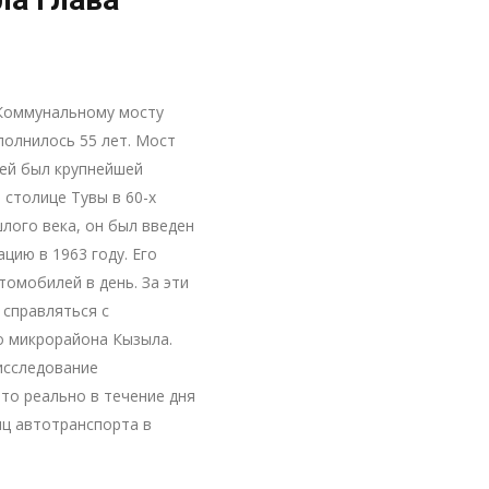
 Коммунальному мосту
полнилось 55 лет. Мост
сей был крупнейшей
 столице Тувы в 60-х
лого века, он был введен
ацию в 1963 году. Его
томобилей в день. За эти
 справляться с
 микрорайона Кызыла.
исследование
то реально в течение дня
иц автотранспорта в