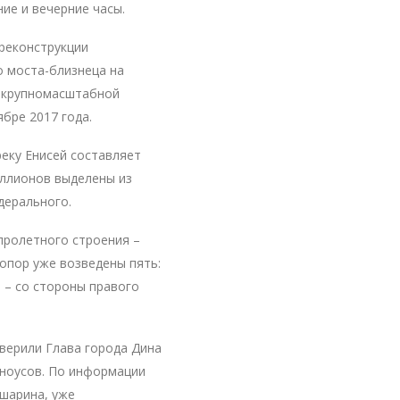
ие и вечерние часы.
реконструкции
о моста-близнеца на
т крупномасштабной
бре 2017 года.
еку Енисей составляет
иллионов выделены из
дерального.
пролетного строения –
опор уже возведены пять:
-я – со стороны правого
верили Глава города Дина
рноусов. По информации
шарина, уже