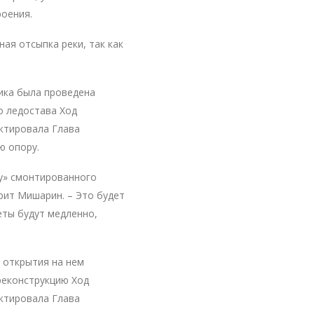
оения.
ая отсыпка реки, так как
ика была проведена
о ледостава Ход
ктировала Глава
ю опору.
у» смонтированного
рит Мишарин. – Это будет
еты будут медленно,
 открытия на нем
реконструкцию Ход
ктировала Глава