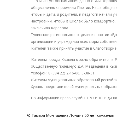
— Эта августовская акция давно стала хороше
общественных приемных Партии. Наша общая за
чтобы и дети, и родители, и педагоги начали у
настроении, чтобы в школах было комфортно, 
заключила Карелова.
Тувинское региональное отделение партии «Ед
организации и учреждения всех форм собстве
жителей также принять участие в благотворит
Жителям города Кызыла можно обратиться в 
общественную приемную Д.А. Медведева в Кызыл
телефон: 8 (394 22) 2-16-66, 3-38-31.
Жителям муниципальных образований республи
Хуралы представителей муниципальных образо
По информации пресс-службы ТРО ВПП «Единая
Навигация
Тамара Монгушевна Люндуп. 50 лет служения