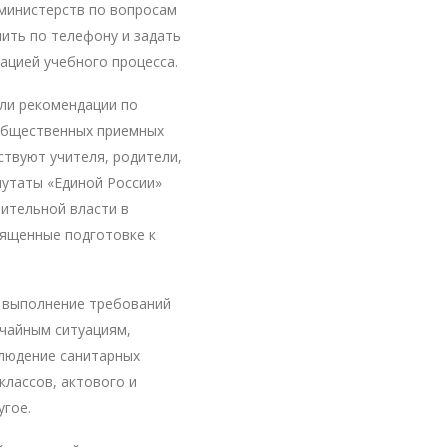
министерств по вопросам
ть по телефону и задать
ацией учебного процесса.
ли рекомендации по
общественных приемных
ствуют учителя, родители,
путаты «Единой России»
нительной власти в
вященные подготовке к
– выполнение требований
ычайным ситуациям,
блюдение санитарных
классов, актового и
угое.