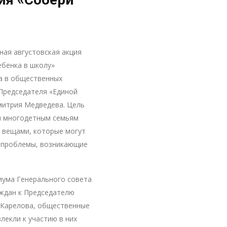
ная августовская акция
ебенка в школу»
а в общественных
Председателя «Единой
митрия Медведева. Цель
и многодетным семьям
 вещами, которые могут
ь проблемы, возникающие
иума Генерального совета
аждан к Председателю
а Карелова, общественные
лекли к участию в них