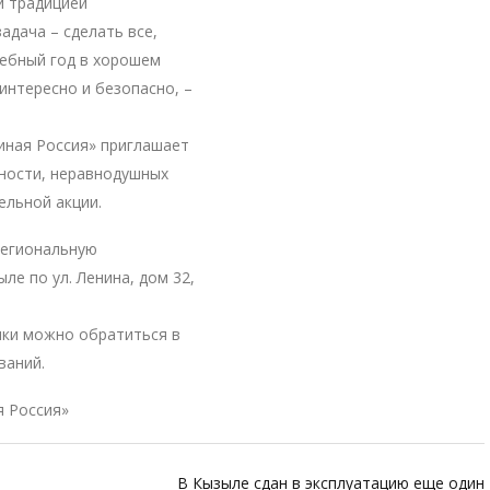
й традицией
дача – сделать все,
чебный год в хорошем
интересно и безопасно, –
иная Россия» приглашает
нности, неравнодушных
ельной акции.
Региональную
е по ул. Ленина, дом 32,
ки можно обратиться в
ваний.
 Россия»
В Кызыле сдан в эксплуатацию еще один