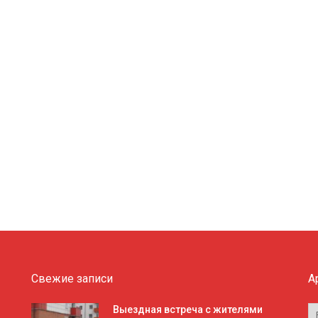
Свежие записи
А
А
Выездная встреча с жителями