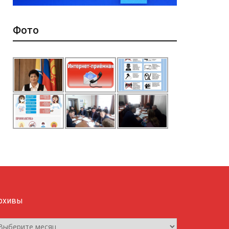
Фото
рхивы
рхивы