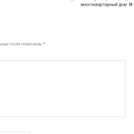
многоквартирный дом
Р
ьные поля помечены
*