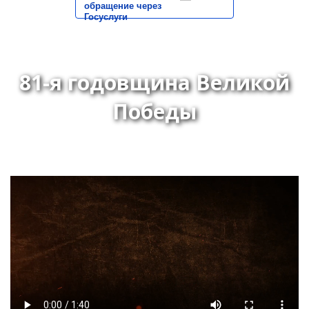
обращение через
Госуслуги
81-я годовщина Великой
Победы