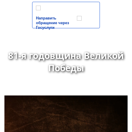
Направить
обращение через
Госуслуги
81-я годовщина Великой
Победы