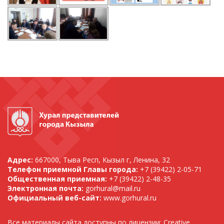
Адрес:
667000, Тыва Респ, Кызыл г, Ленина, 32
Телефон приемной Главы города:
+7 (39422) 2-05-71
Общественная приемная:
+7 (39422) 2-48-35
Электронная почта:
gorhural@mail.ru
Официальный веб-сайт:
www.gorhural.ru
Все материалы сайта доступны по лицензии: Creative