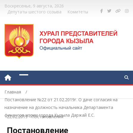
Воскресенье, 9 августа, 2026
Депутаты шестого созыва
Комитеты
Главная
Постановление №22 от 21.02.2019г. О даче согласия на
назначение на должность начальника Департамента
финансов мэрии города Кызыла Даржай Е.С.
22.02.2019
-
Постановления
Постановление