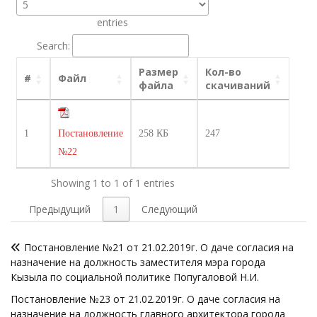
entries
Search:
Размер
Кол-во
#
Файл
файла
скачиваний
1
Постановление
258 КБ
247
№22
Showing 1 to 1 of 1 entries
Предыдущий
1
Следующий
Навигация
Постановление №21 от 21.02.2019г. О даче согласия на
по
назначение на должность заместителя мэра города
записям
Кызыла по социальной политике Попугаловой Н.И.
Постановление №23 от 21.02.2019г. О даче согласия на
назначение на должность главного архитектора города