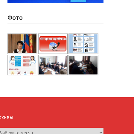
Фото
рхивы
рхивы