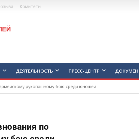
созыва
Комитеты
А
ДЕЯТЕЛЬНОСТЬ
ПРЕСС-ЦЕНТР
ДОКУМЕН
 армейскому рукопашному бою среди юношей
внования по
му бою среди