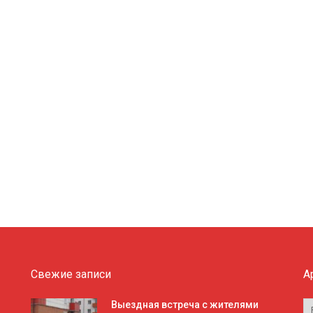
Свежие записи
А
А
Выездная встреча с жителями