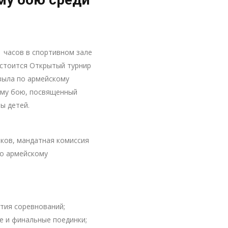
1 часов в спортивном зале
остоится Открытый турнир
зыла по армейскому
му бою, посвященный
ы детей.
иков, мандатная комиссия
 по армейскому
тия соревнований;
е и финальные поединки;