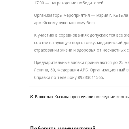
17.00 — награждение победителей.
Организаторы мероприятия — мэрия г. Кызыла
армейскому рукопашному бою.
К участию в соревнованиях допускаются все 
соответствующую подготовку, медицинский доп
страховании жизни и здоровья от несчастных с
Предварительные заявки принимаются до 25 мая 
Ленина, 60, Федерация АРБ. Организационный в
Справки по телефону 89333011565.
Навигация
В школах Кызыла прозвучали последние звонк
по
записям
Добавить комментарий