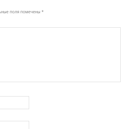
Р
ьные поля помечены
*