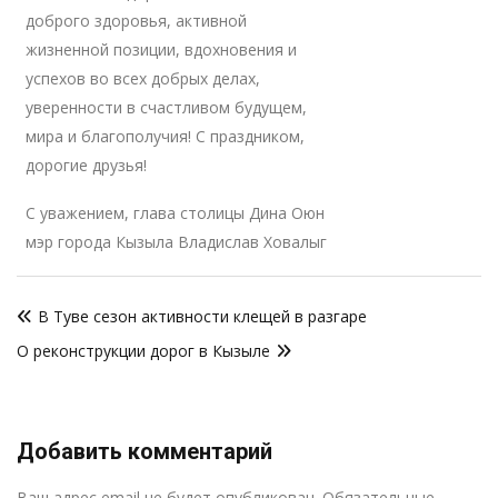
доброго здоровья, активной
жизненной позиции, вдохновения и
успехов во всех добрых делах,
уверенности в счастливом будущем,
мира и благополучия! С праздником,
дорогие друзья!
С уважением, глава столицы Дина Оюн
мэр города Кызыла Владислав Ховалыг
Навигация
В Туве сезон активности клещей в разгаре
по
О реконструкции дорог в Кызыле
записям
Добавить комментарий
Р
Ваш адрес email не будет опубликован.
Обязательные