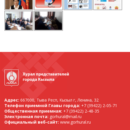
Адрес:
667000, Тыва Респ, Кызыл г, Ленина, 32
Телефон приемной Главы города:
+7 (39422) 2-05-71
Общественная приемная:
+7 (39422) 2-48-35
Электронная почта:
gorhural@mail.ru
Официальный веб-сайт:
www.gorhural.ru