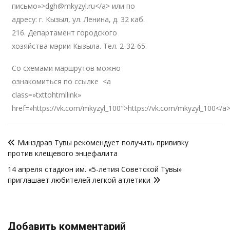
письмо»>dgh@mkyzyl.ru</a> или по
адресу: г. Кызыл, ул. Ленина, д. 32 каб.
216. Департамент городского
хозяйства мэрии Кызыла. Тел. 2-32-65.
Со схемами маршрутов можно
ознакомиться по ссылке <a
class=»txttohtmllink»
href=»https://vk.com/mkyzyl_100″>https://vk.com/mkyzyl_100</a
Навигация
Минздрав Тувы рекомендует получить прививку
по
против клещевого энцефалита
записям
14 апреля стадион им. «5-летия Советской Тувы»
приглашает любителей легкой атлетики
Добавить комментарий