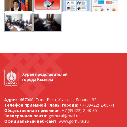
Адрес:
667000, Тыва Респ, Кызыл г, Ленина, 32
Телефон приемной Главы города:
+7 (39422) 2-05-71
Общественная приемная:
+7 (39422) 2-48-35
Электронная почта:
gorhural@mail.ru
Официальный веб-сайт:
www.gorhural.ru