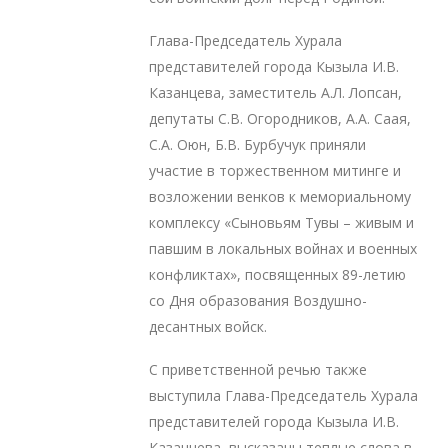
Глава-Председатель Хурала
представителей города Кызыла И.В.
Казанцева, заместитель А.Л. Лопсан,
депутаты С.В. Огородников, А.А. Саая,
С.А. Оюн, Б.В. Бурбучук приняли
участие в торжественном митинге и
возложении венков к мемориальному
комплексу «Сыновьям Тувы – живым и
павшим в локальных войнах и военных
конфликтах», посвященных 89-летию
со Дня образования Воздушно-
десантных войск.
С приветственной речью также
выступила Глава-Председатель Хурала
представителей города Кызыла И.В.
Казанцева, высказаны теплые слова в