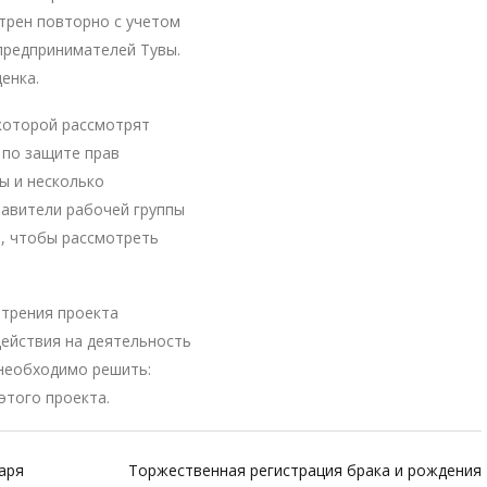
трен повторно с учетом
предпринимателей Тувы.
енка.
 которой рассмотрят
по защите прав
ы и несколько
тавители рабочей группы
о, чтобы рассмотреть
отрения проекта
ействия на деятельность
 необходимо решить:
 этого проекта.
аря
Торжественная регистрация брака и рождения