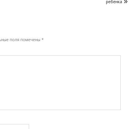
ребенка
Р
ьные поля помечены
*