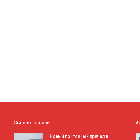
Свежие записи
А
А
Новый понтонный причал в