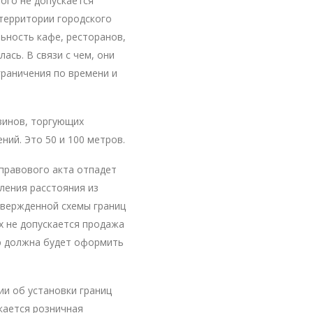
ого не допускается
территории городского
ьность кафе, ресторанов,
ась. В связи с чем, они
граничения по времени и
зинов, торгующих
ний. Это 50 и 100 метров.
правового акта отпадет
ления расстояния из
твержденной схемы границ
х не допускается продажа
ю должна будет оформить
ии об установки границ
кается розничная