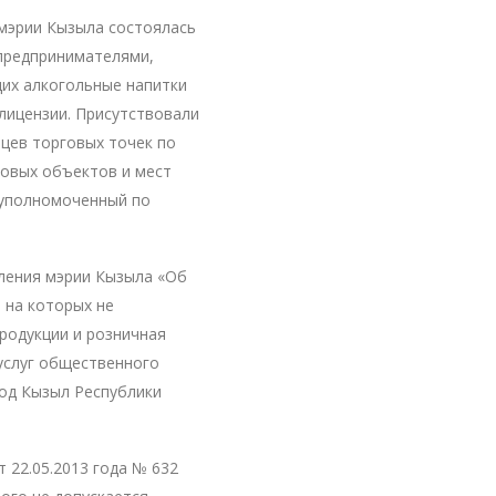
 мэрии Кызыла состоялась
 предпринимателями,
их алкогольные напитки
лицензии. Присутствовали
ьцев торговых точек по
говых объектов и мест
 уполномоченный по
ления мэрии Кызыла «Об
 на которых не
родукции и розничная
услуг общественного
род Кызыл Республики
 22.05.2013 года № 632