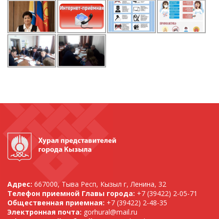
Адрес:
667000, Тыва Респ, Кызыл г, Ленина, 32
Телефон приемной Главы города:
+7 (39422) 2-05-71
Общественная приемная:
+7 (39422) 2-48-35
Электронная почта:
gorhural@mail.ru