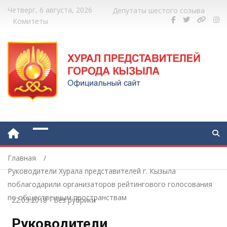
Четверг, 6 августа, 2026
Депутаты шестого созыва
Комитеты
Главная
Руководители Хурала представителей г. Кызыла
поблагодарили организаторов рейтингового голосования
по общественным пространствам
22.03.2018
-
Без рубрики
Руководители