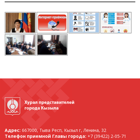
Адрес:
667000, Тыва Респ, Кызыл г, Ленина, 32
Телефон приемной Главы города:
+7 (39422) 2-05-71