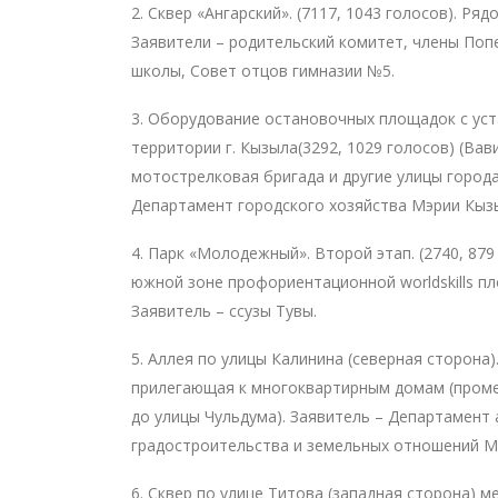
2. Сквер «Ангарский». (7117, 1043 голосов). Ряд
Заявители – родительский комитет, члены Поп
школы, Совет отцов гимназии №5.
3. Оборудование остановочных площадок с ус
территории г. Кызыла(3292, 1029 голосов) (Вав
мотострелковая бригада и другие улицы города
Департамент городского хозяйства Мэрии Кыз
4. Парк «Молодежный». Второй этап. (2740, 879
южной зоне профориентационной worldskills п
Заявитель – ссузы Тувы.
5. Аллея по улицы Калинина (северная сторона).
прилегающая к многоквартирным домам (проме
до улицы Чульдума). Заявитель – Департамент 
градостроительства и земельных отношений М
6. Сквер по улице Титова (западная сторона) 