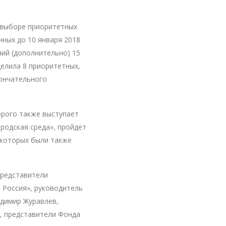
 выборе приоритетных
нных до 10 января 2018
ний (дополнительно) 15
елила 8 приоритетных,
кончательного
орого также выступает
родская среда», пройдет
а которых были также
представители
 Россия», руководитель
димир Журавлев,
, представители Фонда