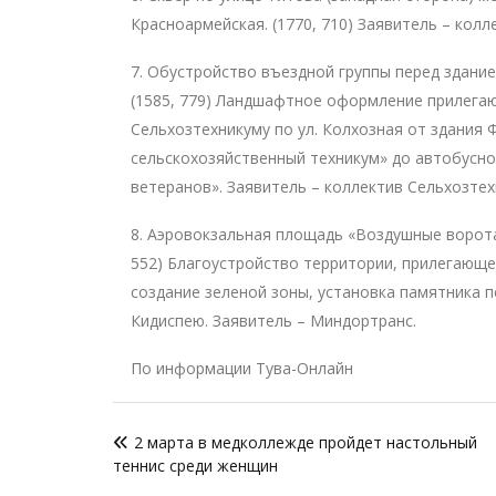
Красноармейская. (1770, 710) Заявитель – колл
7. Обустройство въездной группы перед здани
(1585, 779) Ландшафтное оформление прилега
Сельхозтехникуму по ул. Колхозная от здания
сельскохозяйственный техникум» до автобусн
ветеранов». Заявитель – коллектив Сельхозтех
8. Аэровокзальная площадь «Воздушные ворота 
552) Благоустройство территории, прилегающе
создание зеленой зоны, установка памятника 
Кидиспею. Заявитель – Миндортранс.
По информации Тува-Онлайн
Навигация
2 марта в медколлежде пройдет настольный
по
теннис среди женщин
записям