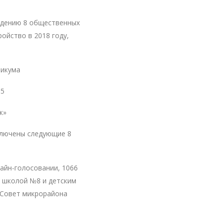
ждению 8 общественных
ойство в 2018 году,
никума
 5
к»
ключены следующие 8
лайн-голосовании, 1066
у школой №8 и детским
 Совет микрорайона