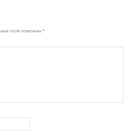
Р
ьные поля помечены
*