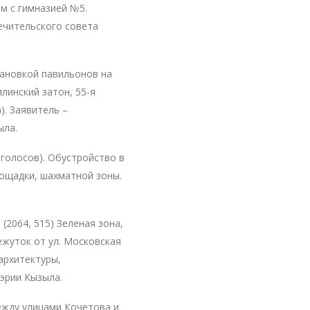
ом с гимназией №5.
ечительского совета
тановкой павильонов на
илинский затон, 55-я
). Заявитель –
ыла.
 голосов). Обустройство в
лощадки, шахматной зоны.
 (2064, 515) Зеленая зона,
жуток от ул. Московская
архитектуры,
эрии Кызыла.
между улицами Кочетова и