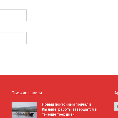
Свежие записи
А
А
Новый понтонный причал в
Кызыле: работы завершатся в
течение трёх дней