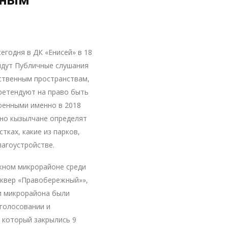
егодня в ДК «Енисей» в 18
йдут Публичные слушания
ственным пространствам,
ретендуют на право быть
оенными именно в 2018
нно кызылчане определят
тках, какие из парков,
лагоустройстве.
жном микрорайоне среди
Сквер «Правобережный»»,
и микрорайона были
голосовании и
 который закрылись 9