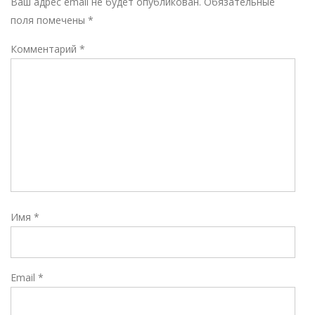
Р
Ваш адрес email не будет опубликован.
Обязательные
поля помечены
*
Комментарий
*
Имя
*
Email
*