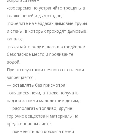
искрогасителем;
-своевременно устраняйте трещины в
кладке печей и дымоходов;
-побелите на чердаках дымовые трубы
и стены, в которых проходят дымовые
каналы;
-высыпайте золу и шлак в отведённое
безопасное место и проливайте
водой.
При эксплуатации печного отопления
запрещается:
— оставлять без присмотра
топящиеся печи, а также поручать
надзор за ними малолетним детям;
— располагать топливо, другие
горючие вещества и материалы на
пред топочном листе;
— применять для розжига печей