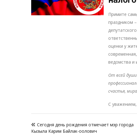
Примите самы
праздником –
депутатского
ответственны
оценки у жит
современная,
ведомства и 
От всей души
профессионал
счастья, мир
С уважением,
Навигация
Сегодня день рождения отмечает мэр города
по
Кызыла Карим Байлак-оолович