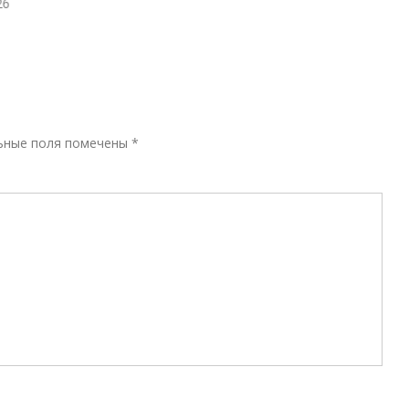
Р
ьные поля помечены
*