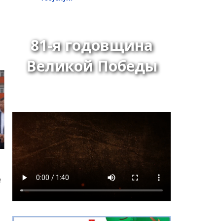
81-я годовщина
Великой Победы
Глава города Кызыла
Ирина Казанцева
поздравила с 92-летием
Почётного гражданина
города Кызыла Григория