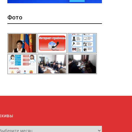
Фото
рхивы
рхивы