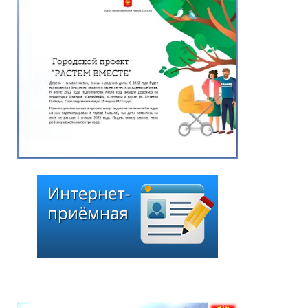
Чоодуевича Ширшина
05.08.2026
*
ейтинг