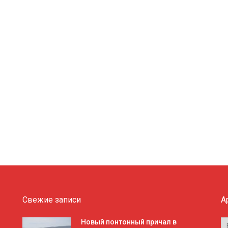
Свежие записи
А
А
Новый понтонный причал в