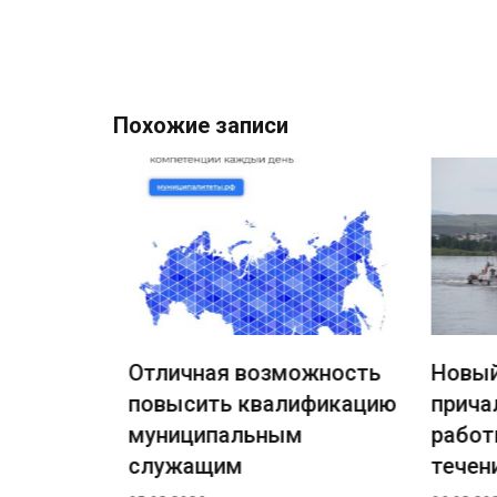
записям
Похожие записи
Отличная возможность
Новый 
повысить квалификацию
причал
ждения
муниципальным
работы
ный
служащим
течение
а