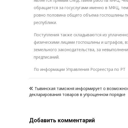
является прямым следствием работы МФЦ. Че
обращается за госуслугами именно в МФЦ, те
ровно половина общего объема госпошлины п
республики.
Поступления также складываются из уплаченн
физическими лицами госпошлины и штрафов, в
земельного законодательства, за невыполнени
предписаний.
По информации Управления Росреестра по РТ
Навигация
Тывинская таможня информирует о возможно
по
декларирования товаров в упрощенном порядке
записям
Добавить комментарий