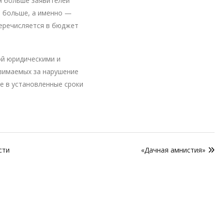
м больше заявителей
м больше, а именно —
еречисляется в бюджет
ой юридическими и
зимаемых за нарушение
е в установленные сроки
сти
«Дачная амнистия»