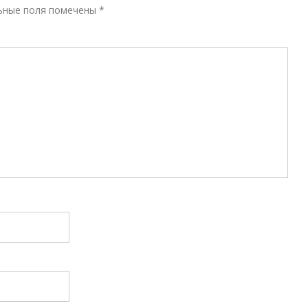
Р
ьные поля помечены
*