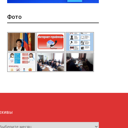
Фото
рхивы
рхивы