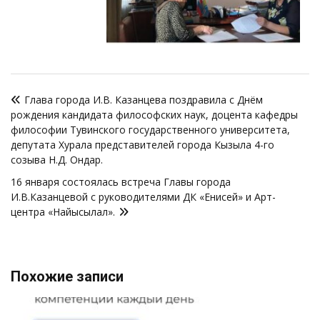
Навигация
Глава города И.В. Казанцева поздравила с Днём
по
рождения кандидата философских наук, доцента кафедры
записям
философии Тувинского государственного университета,
депутата Хурала представителей города Кызыла 4-го
созыва Н.Д. Ондар.
16 января состоялась встреча Главы города
И.В.Казанцевой с руководителями ДК «Енисей» и Арт-
центра «Найысылал».
Похожие записи