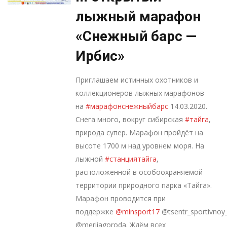
лыжный марафон
«Снежный барс —
Ирбис»
Приглашаем истинных охотников и
коллекционеров лыжных марафонов
на
#марафонснежныйбарс
14.03.2020.
Снега много, вокруг сибирская
#тайга
,
природа супер. Марафон пройдёт на
высоте 1700 м над уровнем моря. На
лыжной
#станциятайга
,
расположенной в особоохраняемой
территории природного парка «Тайга».
Марафон проводится при
поддержке
@minsport17
@tsentr_sportivnoy
@meriiagoroda. Ждём всех